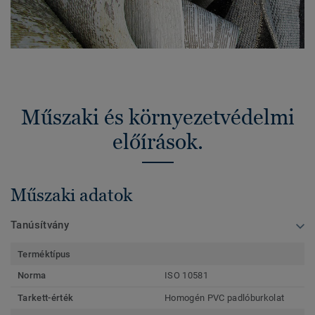
Műszaki és környezetvédelmi
előírások.
Műszaki adatok
Tanúsítvány
Terméktípus
Norma
ISO 10581
Tarkett-érték
Homogén PVC padlóburkolat