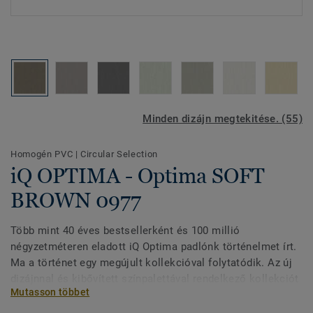
Minden dizájn megtekitése. (55)
Homogén PVC
|
Circular Selection
iQ OPTIMA - Optima SOFT
BROWN 0977
Több mint 40 éves bestsellerként és 100 millió
négyzetméteren eladott iQ Optima padlónk történelmet írt.
Ma a történet egy megújult kollekcióval folytatódik. Az új
dizájnnal és kibővített színpalettával rendelkező kollekciót
Mutasson többet
a lágy mosás és a változó áttetsző, átlátszatlan minőségű
akvarell ihlette. Az iQ Optima frissített irányhatást kapott,