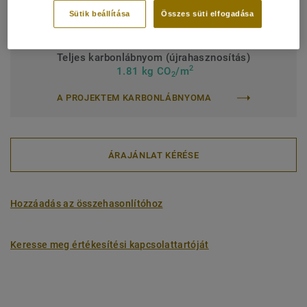
Tekercs (1 ref.)
Lap (1 ref.)
Sütik beállítása
Összes süti elfogadása
Teljes karbonlábnyom (újrahasznosítás)
2
1.81 kg CO
/m
2
A PROJEKTEM KARBONLÁBNYOMA
ÁRAJÁNLAT KÉRÉSE
Hozzáadás az összehasonlítóhoz
Keresse meg értékesítési kapcsolattartóját