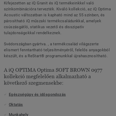
Kifejezetten az iQ Granit és iQ termékeinkkel való
színkombinációra tervezték. Kiváló kollekció, az iQ Optima
Acoustic változatban is kapható mind az 55 színben, és
párosítható iQ műszaki termékcsaládunkkal, amelyek
csúszásgátló, statikus vezető és disszipatív
tulajdonságokkal rendelkeznek.
Svédországban gyártva. , a termékcsalád világszerte
elismert fenntartható teljesítményéről, felelős anyagokból
készült, és a ReStart® programunkkal újrahasznosítható.
A iQ OPTIMA Optima SOFT BROWN 0977
kollekció megfelelően alkalmazható a
következő szegmensekbe:
Egészségügy és idősgondozás
Oktatás
Munkahely