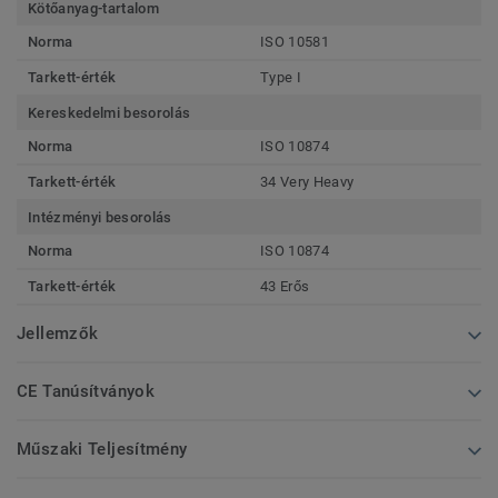
Kötőanyag-tartalom
Norma
ISO 10581
Tarkett-érték
Type I
Kereskedelmi besorolás
Norma
ISO 10874
Tarkett-érték
34 Very Heavy
Intézményi besorolás
Norma
ISO 10874
Tarkett-érték
43 Erős
Jellemzők
CE Tanúsítványok
Műszaki Teljesítmény