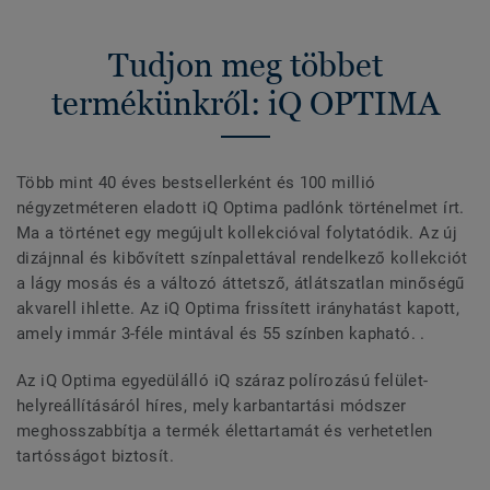
Tudjon meg többet
termékünkről: iQ OPTIMA
Több mint 40 éves bestsellerként és 100 millió
négyzetméteren eladott iQ Optima padlónk történelmet írt.
Ma a történet egy megújult kollekcióval folytatódik. Az új
dizájnnal és kibővített színpalettával rendelkező kollekciót
a lágy mosás és a változó áttetsző, átlátszatlan minőségű
akvarell ihlette. Az iQ Optima frissített irányhatást kapott,
amely immár 3-féle mintával és 55 színben kapható. .
Az iQ Optima egyedülálló iQ száraz polírozású felület-
helyreállításáról híres, mely karbantartási módszer
meghosszabbítja a termék élettartamát és verhetetlen
tartósságot biztosít.