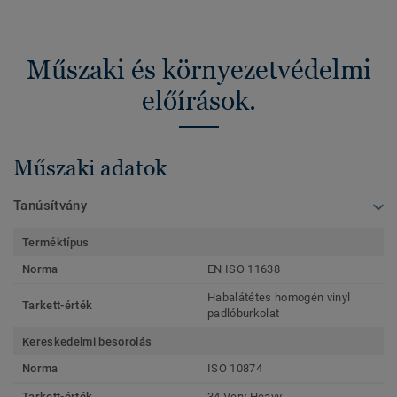
Műszaki és környezetvédelmi
előírások.
Műszaki adatok
Tanúsítvány
Terméktípus
Norma
EN ISO 11638
Habalátétes homogén vinyl
Tarkett-érték
padlóburkolat
Kereskedelmi besorolás
Norma
ISO 10874
Tarkett-érték
34 Very Heavy