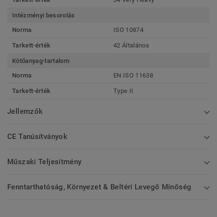
Intézményi besorolás
Norma
ISO 10874
Tarkett-érték
42 Általános
Kötőanyag-tartalom
Norma
EN ISO 11638
Tarkett-érték
Type II
Jellemzők
CE Tanúsítványok
Műszaki Teljesítmény
Fenntarthatóság, Környezet & Beltéri Levegő Minőség