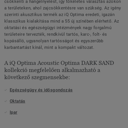
csökkenti a hangelnyelést, így tökéletes választás azokon
a területeken, ahol zajcsökkentésre van szükség. Az igény
szerinti akusztikus termék az iQ Optima eredeti, igazán
klasszikus kialakítása mind a 55 új színében elérhető. Az
oktatási és egészségügyi intézmények nagy forgalmú
területeire tervezték, rendkívül tartós, karc-, folt- és
kopásálló, ugyanolyan tartósságot és egyszerűbb
karbantartást kínál, mint a kompakt változat.
A iQ Optima Acoustic Optima DARK SAND
kollekció megfelelően alkalmazható a
következő szegmensekbe:
Egészségügy és idősgondozás
Oktatás
Ipar