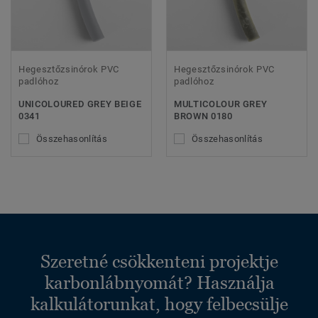
Hegesztőzsinórok PVC
Hegesztőzsinórok PVC
padlóhoz
padlóhoz
UNICOLOURED GREY BEIGE
MULTICOLOUR GREY
0341
BROWN 0180
Összehasonlítás
Összehasonlítás
Szeretné csökkenteni projektje
karbonlábnyomát? Használja
kalkulátorunkat, hogy felbecsülje