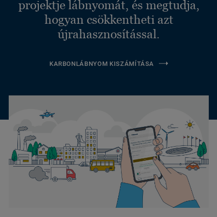
projektje lábnyomát, és megtudja,
hogyan csökkentheti azt
újrahasznosítással.
KARBONLÁBNYOM KISZÁMÍTÁSA