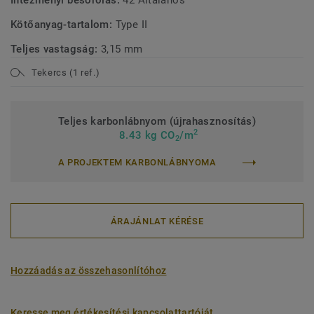
Intézményi besorolás:
42 Általános
Kötőanyag-tartalom:
Type II
Teljes vastagság:
3,15 mm
Tekercs (1 ref.)
Teljes karbonlábnyom (újrahasznosítás)
2
8.43 kg CO
/m
2
A PROJEKTEM KARBONLÁBNYOMA
ÁRAJÁNLAT KÉRÉSE
Hozzáadás az összehasonlítóhoz
Keresse meg értékesítési kapcsolattartóját