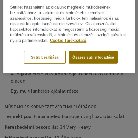
területeire tervezték, rendkívül tartós, karc-, folt- és
FŐBB JELLEMZŐK
Sütiket használunk az oldalunk megfelelő működésének
kopásálló, ugyanolyan tartósságot és egyszerűbb
biztosításához, a tartalmak és hirdetések személyre
Svédországban készül
szabásához, közösségi média funkciók felkínálásához és az
karbantartást kínál, mint a kompakt változat.
oldalunk látogatottságának elemzéséhez. Oldalhasználattal
16 dB zajcsökkentés
kapcsolatos információkat is megosztunk a közösségi média
területén tevékenykedő, a hirdetési és elemzési szolgáltatásokat
Jó járáskomfort
nyújtó partnereinkkel.
Cookie Tájékoztató
Teljesen újrahasznosítható
Minden szín elérhető akusztikus és kompakt
Sütik beállítása
Összes süti elfogadása
változatban is
A legjobb életciklus költséggel rendelkező termék a
piacon
Egy multifunkciós ajánlat része
MŰSZAKI ÉS KÖRNYEZETVÉDELMI ELŐÍRÁSOK
Terméktípus:
Habalátétes homogén vinyl padlóburkolat
Kereskedelmi besorolás:
34 Very Heavy