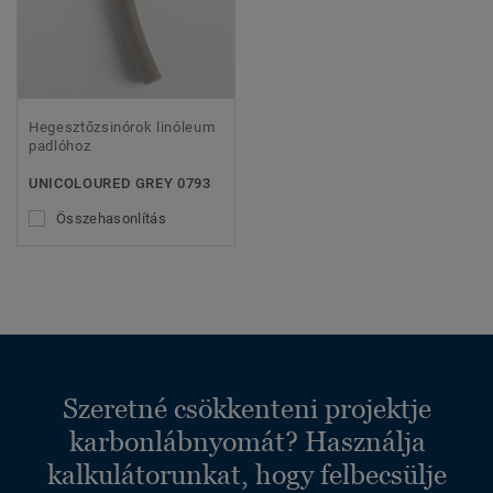
Hegesztőzsinórok linóleum
padlóhoz
UNICOLOURED GREY 0793
Összehasonlítás
Szeretné csökkenteni projektje
karbonlábnyomát? Használja
kalkulátorunkat, hogy felbecsülje