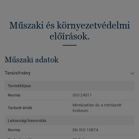
Műszaki és környezetvédelmi
előírások.
Műszaki adatok
Tanúsítvány
Terméktípus
Norma
ISO 24011
Mintázatlan és a mintázott
Tarkett-érték
linóleum
Lakossági besorolás
Norma
EN ISO 10874