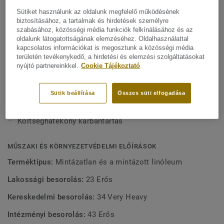
Mutasson többet
költséghatékony karbantartást biztosítson. Igény esetén
Sütiket használunk az oldalunk megfelelő működésének
színenként legalább 350 m²-es mennyiség esetén xf²
biztosításához, a tartalmak és hirdetések személyre
felületvédelemmel is rendelhető.Lumaflex alátétrendszerrel
FŐBB JELLEMZŐK
szabásához, közösségi média funkciók felkínálásához és az
kombinálható, hogy különböző sporttevékenységekhez is
oldalunk látogatottságának elemzéséhez. Oldalhasználattal
Olaszországban készül
kapcsolatos információkat is megosztunk a közösségi média
megfelelő teljesítményt nyújtson.
területén tevékenykedő, a hirdetési és elemzési szolgáltatásokat
Rendkívül ellenálló a kopással a benyomódással
nyújtó partnereinkkel.
Cookie Tájékoztató
szemben
Helyszíni felületkezelés
Sütik beállítása
Összes süti elfogadása
A Lumaflex alátétrendszerrel kombinálható
Költséghatékony karbantartás
MŰSZAKI ÉS KÖRNYEZETVÉDELMI ELŐÍRÁSOK
Terméktípus:
Mintázatlan és a mintázott linóleum
Lakossági besorolás:
23 Erős
Kereskedelmi besorolás:
34 Very Heavy
Intézményi besorolás:
43 Erős