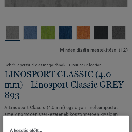
Minden dizájn megtekitése. (12)
Beltéri sportburkolat megoldások
|
Circular Selection
LINOSPORT CLASSIC (4,0
mm) - Linosport Classic GREY
893
A Linosport Classic (4,0 mm) egy olyan linóleumpadló,
amely homogén szerkezetének köszönhetően kiválóan
ellenáll a forgalomnak és a benyomódásoknak.
Felületvédelemmel rendelkezik, hogy nagy tartósságot és
A kezdés előtt...