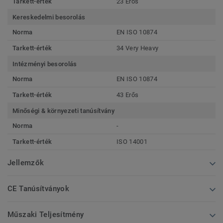
Tarkett-érték
23 Erős
Kereskedelmi besorolás
Norma
EN ISO 10874
Tarkett-érték
34 Very Heavy
Intézményi besorolás
Norma
EN ISO 10874
Tarkett-érték
43 Erős
Minőségi & környezeti tanúsítvány
Norma
-
Tarkett-érték
ISO 14001
Jellemzők
CE Tanúsítványok
Műszaki Teljesítmény