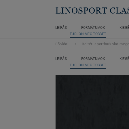
LINOSPORT CLAS
LEÍRÁS
FORMÁTUMOK
KIEG
TUDJON MEG TÖBBET
Főoldal
Beltéri sportburkolat meg
LEÍRÁS
FORMÁTUMOK
KIEG
TUDJON MEG TÖBBET