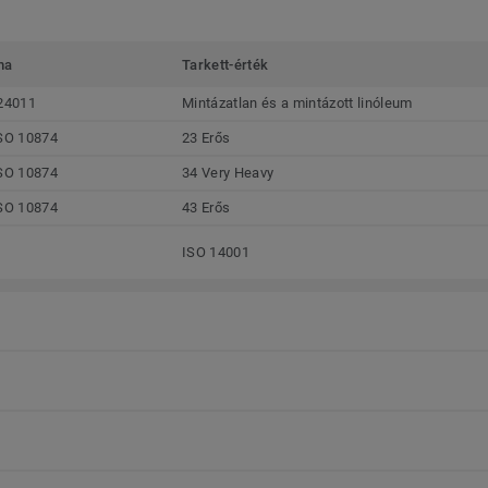
ma
Tarkett-érték
24011
Mintázatlan és a mintázott linóleum
SO 10874
23 Erős
SO 10874
34 Very Heavy
SO 10874
43 Erős
ISO 14001