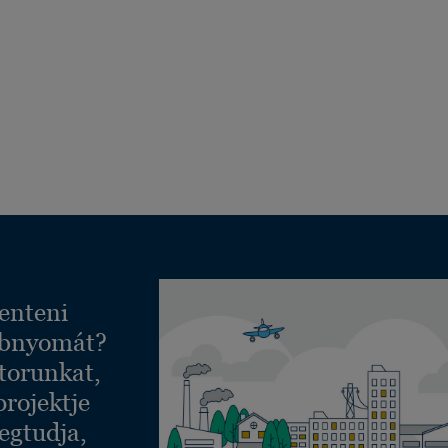
enteni
ábnyomát?
torunkat,
projektje
egtudja,