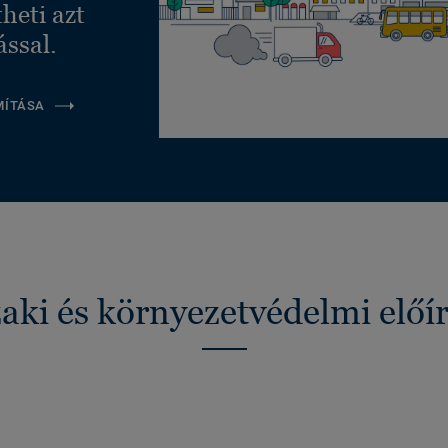
heti azt
ással.
MÍTÁSA
ki és környezetvédelmi előí