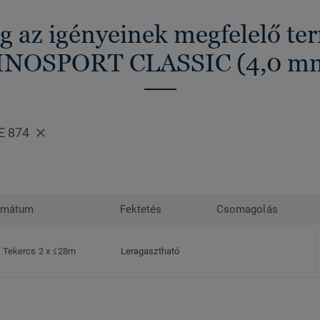
g az igényeinek megfelelő t
INOSPORT CLASSIC (4,0 m
E 874
rmátum
Fektetés
Csomagolás
Tekercs 2 x ≤28m
Leragasztható