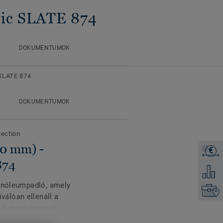
ssic SLATE 874
DOKUMENTUMOK
 SLATE 874
DOKUMENTUMOK
lection
0 mm) -
€
Árajánl
874
Hozzáad
linóleumpadló, amely
Keresse
álóan ellenáll a
lületvédelemmel
öltséghatékony