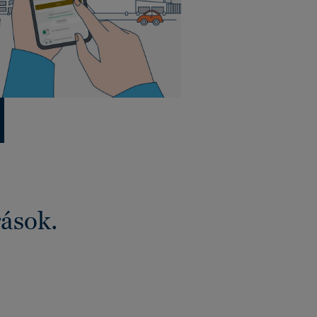
rások.