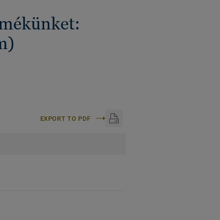
ermékünket:
m)
EXPORT TO PDF