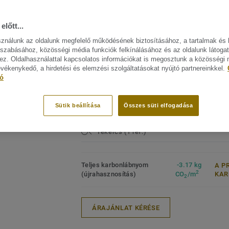
karbantartást biztosítson. Igény esetén 
FŐBB JELLEMZŐK
MŰSZA
m²-es mennyiség esetén xf² felületvédel
ELŐÍR
előtt...
Olaszországban készül
rendelhető.Lumaflex alátétrendszerrel k
Termék
Rendkívül ellenálló a kopással a
sználunk az oldalunk megfelelő működésének biztosításához, a tartalmak és 
különböző sporttevékenységekhez is meg
mintáz
benyomódással szemben
szabásához, közösségi média funkciók felkínálásához és az oldalunk látoga
zájn megtekitése. (12)
nyújtson.
Lakoss
Helyszíni felületkezelés
z. Oldalhasználattal kapcsolatos információkat is megosztunk a közösségi
A Lumaflex alátétrendszerrel
Keresk
evékenykedő, a hirdetési és elemzési szolgáltatásokat nyújtó partnereinkkel.
kombinálható
Heavy
tó
Költséghatékony karbantartás
Intézm
Minősé
Sütik beállítása
Összes süti elfogadása
ISO 14
Tekercs (1 ref.)
Teljes karbonlábnyom
-3.17 kg
A P
2
(újrahasznosítás)
CO
/m
KA
2
ÁRAJÁNLAT KÉRÉSE