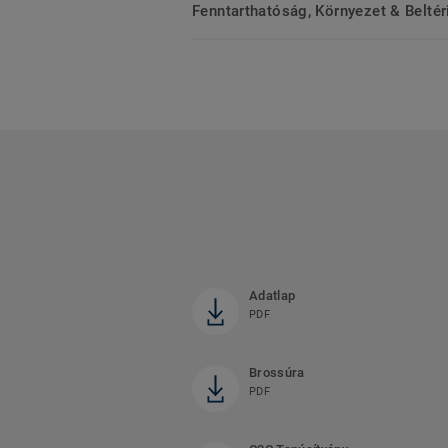
Fenntarthatóság, Környezet & Belté
Adatlap
PDF
Brossúra
PDF