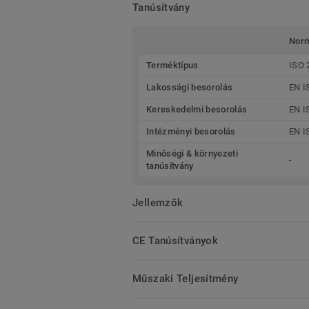
Tanúsítvány
Nor
Terméktípus
ISO 
Lakossági besorolás
EN I
Kereskedelmi besorolás
EN I
Intézményi besorolás
EN I
Minőségi & környezeti
-
tanúsítvány
Jellemzők
CE Tanúsítványok
Műszaki Teljesítmény