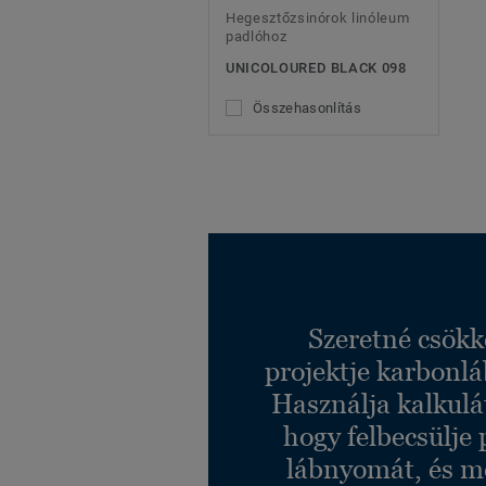
Hegesztőzsinórok linóleum
padlóhoz
UNICOLOURED BLACK 098
Összehasonlítás
Szeretné csökk
projektje karbonl
Használja kalkulá
hogy felbecsülje 
lábnyomát, és m