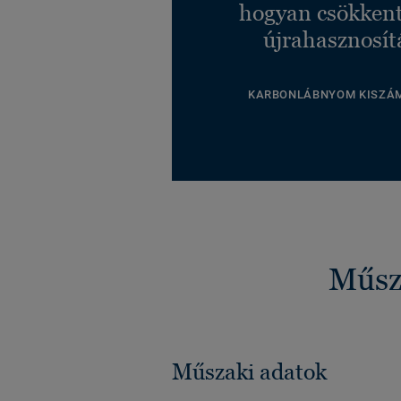
hogyan csökkent
újrahasznosít
KARBONLÁBNYOM KISZÁ
Műsza
Műszaki adatok