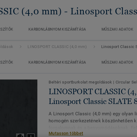
SIC (4,0 mm)
- Linosport Cla
ÉSZÍTŐK
KARBONLÁBNYOM KISZÁMÍTÁSA
MŰSZAKI ADATOK
oldások
LINOSPORT CLASSIC (4,0 mm)
Linosport Classic
ÉSZÍTŐK
KARBONLÁBNYOM KISZÁMÍTÁSA
MŰSZAKI ADATOK
Beltéri sportburkolat megoldások
|
Circular Se
LINOSPORT CLASSIC (4,
Linosport Classic SLATE 
A Linosport Classic (4,0 mm) egy olyan 
homogén szerkezetének köszönhetően kiv
forgalomnak és a benyomódásoknak. Fe
Mutasson többet
rendelkezik, hogy nagy tartósságot és k