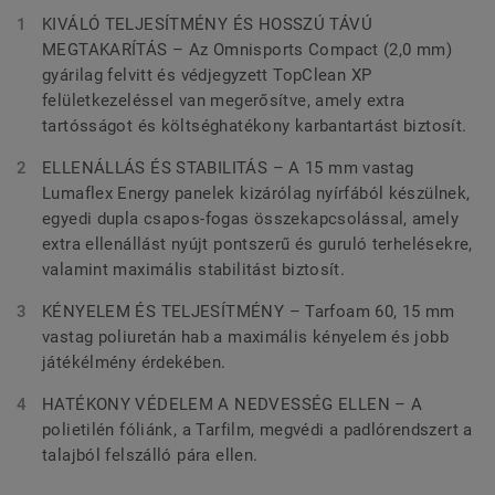
KIVÁLÓ TELJESÍTMÉNY ÉS HOSSZÚ TÁVÚ
MEGTAKARÍTÁS – Az Omnisports Compact (2,0 mm)
gyárilag felvitt és védjegyzett TopClean XP
felületkezeléssel van megerősítve, amely extra
tartósságot és költséghatékony karbantartást biztosít.
ELLENÁLLÁS ÉS STABILITÁS – A 15 mm vastag
Lumaflex Energy panelek kizárólag nyírfából készülnek,
egyedi dupla csapos-fogas összekapcsolással, amely
extra ellenállást nyújt pontszerű és guruló terhelésekre,
valamint maximális stabilitást biztosít.
KÉNYELEM ÉS TELJESÍTMÉNY – Tarfoam 60, 15 mm
vastag poliuretán hab a maximális kényelem és jobb
játékélmény érdekében.
HATÉKONY VÉDELEM A NEDVESSÉG ELLEN – A
polietilén fóliánk, a Tarfilm, megvédi a padlórendszert a
talajból felszálló pára ellen.