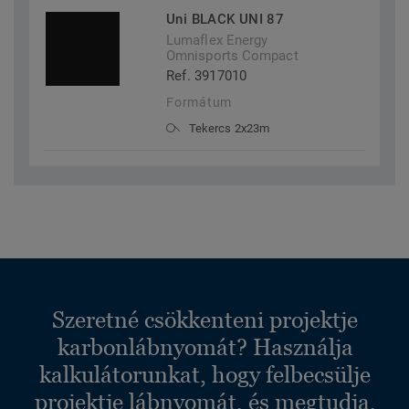
Uni BLACK UNI 87
Lumaflex Energy
Omnisports Compact
Ref. 3917010
Formátum
Tekercs 2x23m
Szeretné csökkenteni projektje
karbonlábnyomát? Használja
kalkulátorunkat, hogy felbecsülje
projektje lábnyomát, és megtudja,