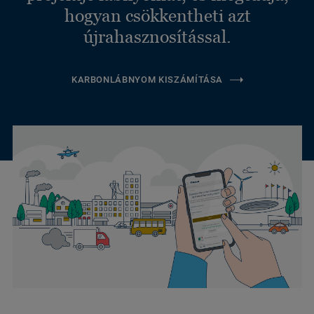
hogyan csökkentheti azt
újrahasznosítással.
KARBONLÁBNYOM KISZÁMÍTÁSA