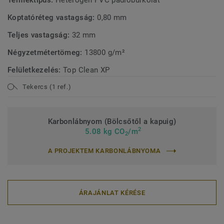
Terméktípus:
Heterogén PVC padlóburkolat
Koptatóréteg vastagság:
0,80 mm
Teljes vastagság:
32 mm
Négyzetmétertömeg:
13800 g/m²
Felületkezelés:
Top Clean XP
Tekercs (1 ref.)
Karbonlábnyom (Bölcsőtől a kapuig)
2
5.08 kg CO
/m
2
A PROJEKTEM KARBONLÁBNYOMA
ÁRAJÁNLAT KÉRÉSE