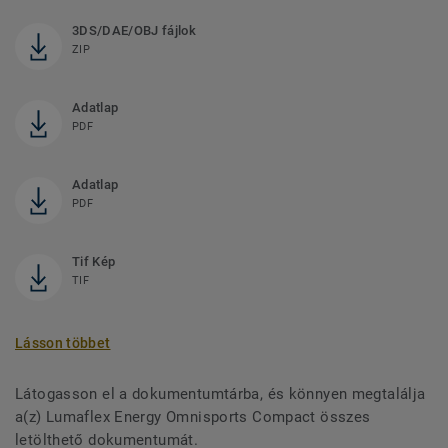
3DS/DAE/OBJ fájlok
ZIP
Adatlap
PDF
Adatlap
PDF
Tif Kép
TIF
Lásson többet
Látogasson el a dokumentumtárba, és könnyen megtalálja
a(z) Lumaflex Energy Omnisports Compact összes
letölthető dokumentumát.