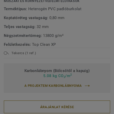
kellene használni.
MŰSZAKI ÉS KÖRNYEZETVÉDELMI ELŐÍRÁSOK
Terméktípus:
Heterogén PVC padlóburkolat
Koptatóréteg vastagság:
0,80 mm
Teljes vastagság:
32 mm
Négyzetmétertömeg:
13800 g/m²
Felületkezelés:
Top Clean XP
Tekercs (1 ref.)
Karbonlábnyom (Bölcsőtől a kapuig)
2
5.08 kg CO
/m
2
A PROJEKTEM KARBONLÁBNYOMA
ÁRAJÁNLAT KÉRÉSE