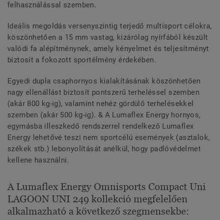
felhasználással szemben.
Ideális megoldás versenyszintig terjedő multisport célokra,
köszönhetően a 15 mm vastag, kizárólag nyírfából készült
valódi fa alépítménynek, amely kényelmet és teljesítményt
biztosít a fokozott sportélmény érdekében.
Egyedi dupla csaphornyos kialakításának köszönhetően
nagy ellenállást biztosít pontszerű terheléssel szemben
(akár 800 kg-ig), valamint nehéz gördülő terhelésekkel
szemben (akár 500 kg-ig). & A Lumaflex Energy hornyos,
egymásba illeszkedő rendszerrel rendelkező Lumaflex
Energy lehetővé teszi nem sportcélú események (asztalok,
székek stb.) lebonyolítását anélkül, hogy padlóvédelmet
kellene használni.
A Lumaflex Energy Omnisports Compact Uni
LAGOON UNI 249 kollekció megfelelően
alkalmazható a következő szegmensekbe: