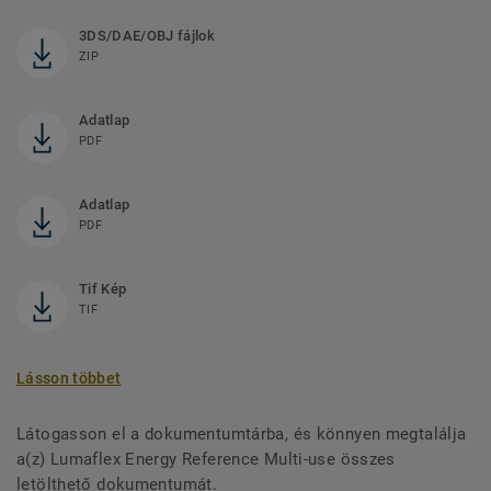
3DS/DAE/OBJ fájlok
ZIP
Adatlap
PDF
Adatlap
PDF
Tif Kép
TIF
Lásson többet
Látogasson el a dokumentumtárba, és könnyen megtalálja
a(z) Lumaflex Energy Reference Multi-use összes
letölthető dokumentumát.