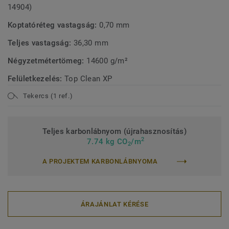
14904)
Koptatóréteg vastagság:
0,70 mm
Teljes vastagság:
36,30 mm
Négyzetmétertömeg:
14600 g/m²
Felületkezelés:
Top Clean XP
Tekercs (1 ref.)
Teljes karbonlábnyom (újrahasznosítás)
2
7.74 kg CO
/m
2
A PROJEKTEM KARBONLÁBNYOMA
ÁRAJÁNLAT KÉRÉSE