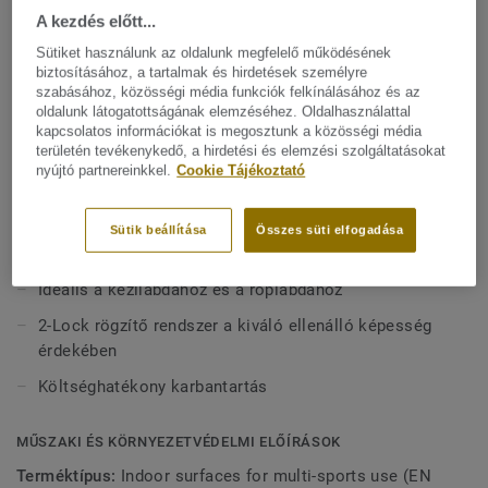
A kezdés előtt...
sportpadló, amely nyírfa rétegelt lemez aljzatból és 6,2
mm-es Omnisports Reference PVC felső rétegből áll. A
Sütiket használunk az oldalunk megfelelő működésének
legnagyobb ütéselnyelést biztosító modellünkként
biztosításához, a tartalmak és hirdetések személyre
Mutasson többet
szabásához, közösségi média funkciók felkínálásához és az
egyedülálló védelmet, komfortot és csúcsteljesítményt
oldalunk látogatottságának elemzéséhez. Oldalhasználattal
biztosít a sportolók számára az egyetemi és
kapcsolatos információkat is megosztunk a közösségi média
professzionális sportlétesítményekben, a különböző
FŐBB JELLEMZŐK
területén tevékenykedő, a hirdetési és elemzési szolgáltatásokat
sportágakban történő használathoz. A védjegyünket jelentő
nyújtó partnereinkkel.
Cookie Tájékoztató
Franciaországban készül
Top Clean XP felületvédelemmel van lekezelve a rendkívüli
A legkiválóbb teljesítmény (EN 14904, C3 osztály)
tartósság és a költséghatékony karbantartás érdekében.
Sütik beállítása
Összes süti elfogadása
Optimális komfort és védelem a sportolók számára
Ideális a kézilabdához és a röplabdához
2-Lock rögzítő rendszer a kiváló ellenálló képesség
érdekében
Költséghatékony karbantartás
MŰSZAKI ÉS KÖRNYEZETVÉDELMI ELŐÍRÁSOK
Terméktípus:
Indoor surfaces for multi-sports use (EN