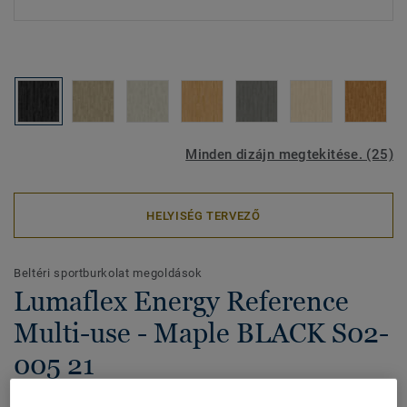
Minden dizájn megtekitése. (25)
HELYISÉG TERVEZŐ
Beltéri sportburkolat megoldások
Lumaflex Energy Reference
Multi-use - Maple BLACK S02-
005 21
A Lumaflex Duo Omnisports Reference egy kombinált