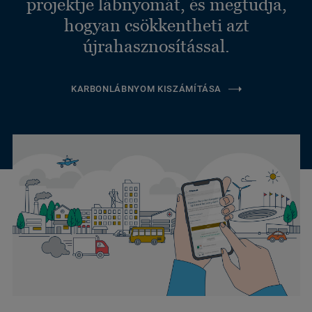
projektje lábnyomát, és megtudja,
hogyan csökkentheti azt
újrahasznosítással.
KARBONLÁBNYOM KISZÁMÍTÁSA