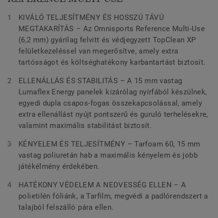
KIVÁLÓ TELJESÍTMÉNY ÉS HOSSZÚ TÁVÚ
MEGTAKARÍTÁS – Az Omnisports Reference Multi-Use
(6,2 mm) gyárilag felvitt és védjegyzett TopClean XP
felületkezeléssel van megerősítve, amely extra
tartósságot és költséghatékony karbantartást biztosít.
ELLENÁLLÁS ÉS STABILITÁS – A 15 mm vastag
Lumaflex Energy panelek kizárólag nyírfából készülnek,
egyedi dupla csapos-fogas összekapcsolással, amely
extra ellenállást nyújt pontszerű és guruló terhelésekre,
valamint maximális stabilitást biztosít.
KÉNYELEM ÉS TELJESÍTMÉNY – Tarfoam 60, 15 mm
vastag poliuretán hab a maximális kényelem és jobb
játékélmény érdekében.
HATÉKONY VÉDELEM A NEDVESSÉG ELLEN – A
polietilén fóliánk, a Tarfilm, megvédi a padlórendszert a
talajból felszálló pára ellen.