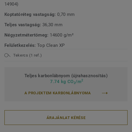
14904)
Koptatóréteg vastagság:
0,70 mm
Teljes vastagság:
36,30 mm
Négyzetmétertömeg:
14600 g/m²
Felületkezelés:
Top Clean XP
Tekercs (1 ref.)
Teljes karbonlábnyom (újrahasznosítás)
2
7.74 kg CO
/m
2
A PROJEKTEM KARBONLÁBNYOMA
ÁRAJÁNLAT KÉRÉSE