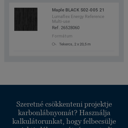
Maple BLACK S02-005 21
Lumaflex Energy Reference
Multi-use
Ref. 26528060
Formátum
Tekercs, 2 x 20,5 m
Szeretné csökkenteni projektje
karbonlábnyomát? Használja
kalkulátorunkat, hogy felbecsülje