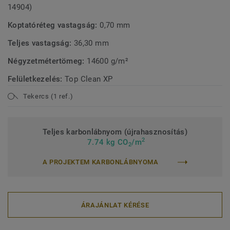
14904)
Koptatóréteg vastagság:
0,70 mm
Teljes vastagság:
36,30 mm
Négyzetmétertömeg:
14600 g/m²
Felületkezelés:
Top Clean XP
Tekercs (1 ref.)
Teljes karbonlábnyom (újrahasznosítás)
2
7.74 kg CO
/m
2
A PROJEKTEM KARBONLÁBNYOMA
ÁRAJÁNLAT KÉRÉSE