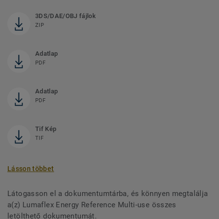
3DS/DAE/OBJ fájlok
ZIP
Adatlap
PDF
Adatlap
PDF
Tif Kép
TIF
Lásson többet
Látogasson el a dokumentumtárba, és könnyen megtalálja
a(z) Lumaflex Energy Reference Multi-use összes
letölthető dokumentumát.