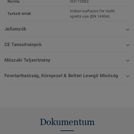
Norma
ISO 10582
Indoor surfaces for multi-
Tarkett-érték
sports use (EN 14904)
Jellemzők
CE Tanúsítványok
Műszaki Teljesítmény
Fenntarthatóság, Környezet & Beltéri Levegő Minőség
Dokumentum