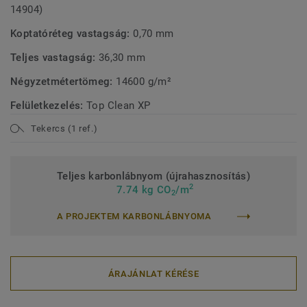
14904)
Koptatóréteg vastagság:
0,70 mm
Teljes vastagság:
36,30 mm
Négyzetmétertömeg:
14600 g/m²
Felületkezelés:
Top Clean XP
Tekercs (1 ref.)
Teljes karbonlábnyom (újrahasznosítás)
2
7.74 kg CO
/m
2
A PROJEKTEM KARBONLÁBNYOMA
ÁRAJÁNLAT KÉRÉSE