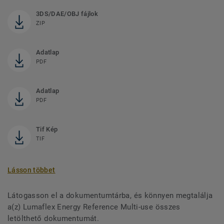
3DS/DAE/OBJ fájlok
ZIP
Adatlap
PDF
Adatlap
PDF
Tif Kép
TIF
Lásson többet
Látogasson el a dokumentumtárba, és könnyen megtalálja
a(z) Lumaflex Energy Reference Multi-use összes
letölthető dokumentumát.