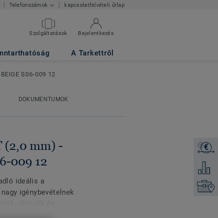
kapcsolatfelvételi űrlap
Telefonszámok
GREY BEIGE S06-
Szolgáltatások
Bejelentkezés
nntarthatóság
A Tarkettről
 BEIGE S06-009 12
DOKUMENTUMOK
2,0 mm) -
€
Árajánl
6-009 12
Hozzáad
ló ideális a
Keresse
 nagy igénybevételnek
yosók, öltözők és
snak és a kopásnak, és