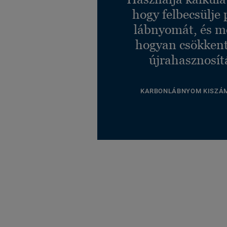
hogy felbecsülje 
lábnyomát, és m
hogyan csökkent
újrahasznosít
KARBONLÁBNYOM KISZÁ