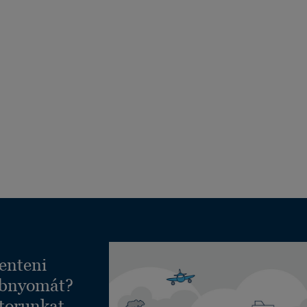
enteni
ábnyomát?
torunkat,