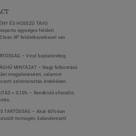
ACT
ÉNY ÉS HOSSZÚ TÁVÚ
ports egységes felületi
lean XP felületkezeléssel van
ÓSSÁG – Vinyl koptatóréteg.
ÁGHŰ MINTÁZAT – Nagy felbontású
ület megjelenéséért, valamint
okozott színintenzitás érdekében.
ÁS < 0,10% – Rendkívül ellenálló,
sítés.
 TARTÓSSÁG – Akár 60%-ban
 készült homogén, kalanderezett