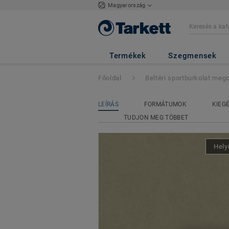
Magyarország
OMNISPORTS CO
009 12
Termékek
Szegmensek
Főoldal
Beltéri sportburkolat meg
LEÍRÁS
FORMÁTUMOK
KIEG
TUDJON MEG TÖBBET
Hely