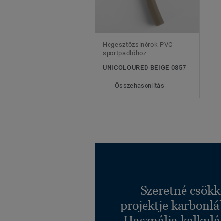
Hegesztőzsinórok PVC
sportpadlóhoz
UNICOLOURED BEIGE 0857
Összehasonlítás
Szeretné csökk
projektje karbonl
Használja kalkulá