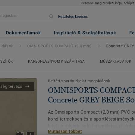
Keresse meg területi képviselőjét
Részletes keresés
MPACT (2,0 mm)
- Concrete 
Dokumentumok
Inspiráció & Szolgáltatások
Fe
oldások
OMNISPORTS COMPACT (2,0 mm)
Concrete GREY
ÉSZÍTŐK
KARBONLÁBNYOM KISZÁMÍTÁSA
MŰSZAKI ADATOK
Beltéri sportburkolat megoldások
iség tervező
OMNISPORTS COMPACT (
Concrete GREY BEIGE S0
Az Omnisports Compact (2,0 mm) PVC pad
konditermekben és a sportlétesítmények
kitett területein való használatra, pl. fol
Mutasson többet
előterek. Kiválóan ellenáll a benyomódá