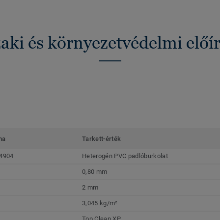
ki és környezetvédelmi előí
ma
Tarkett-érték
4904
Heterogén PVC padlóburkolat
0,80 mm
2 mm
3,045 kg/m²
Top Clean XP