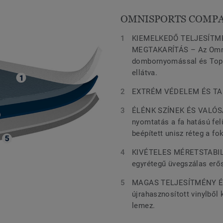
OMNISPORTS COMP
KIEMELKEDŐ TELJESÍTM
MEGTAKARÍTÁS – Az Omnis
dombornyomással és TopC
ellátva.
EXTRÉM VÉDELEM ÉS TART
ÉLÉNK SZÍNEK ÉS VALÓS
nyomtatás a fa hatású fel
beépített unisz réteg a f
KIVÉTELES MÉRETSTABILIT
egyrétegű üvegszálas erő
MAGAS TELJESÍTMÉNY ÉS
újrahasznosított vinylből
lemez.