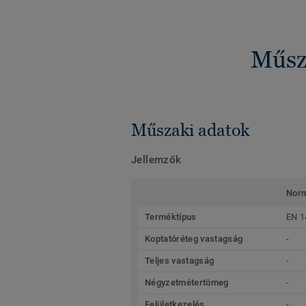
Műsza
Műszaki adatok
Jellemzők
Nor
Terméktípus
EN 1
Koptatóréteg vastagság
-
Teljes vastagság
-
Négyzetmétertömeg
-
Felületkezelés
-