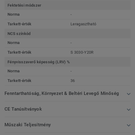
Fektetési módszer
Norma
-
Tarkett-érték
Leragasztható
NCS színkód
Norma
-
Tarkett-érték
S 3030-Y20R
Fényvisszaverő képesség (LRV) %
Norma
-
Tarkett-érték
36
Fenntarthatóság, Környezet & Beltéri Levegő Minőség
CE Tanúsítványok
Műszaki Teljesítmény