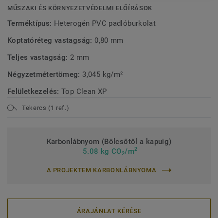
MŰSZAKI ÉS KÖRNYEZETVÉDELMI ELŐÍRÁSOK
Terméktípus:
Heterogén PVC padlóburkolat
Koptatóréteg vastagság:
0,80 mm
Teljes vastagság:
2 mm
Négyzetmétertömeg:
3,045 kg/m²
Felületkezelés:
Top Clean XP
Tekercs (1 ref.)
Karbonlábnyom (Bölcsőtől a kapuig)
2
5.08 kg CO
/m
2
A PROJEKTEM KARBONLÁBNYOMA
ÁRAJÁNLAT KÉRÉSE