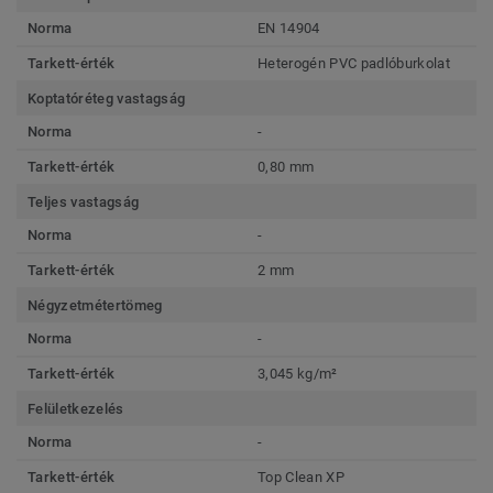
Norma
EN 14904
Tarkett-érték
Heterogén PVC padlóburkolat
Koptatóréteg vastagság
Norma
-
Tarkett-érték
0,80 mm
Teljes vastagság
Norma
-
Tarkett-érték
2 mm
Négyzetmétertömeg
Norma
-
Tarkett-érték
3,045 kg/m²
Felületkezelés
Norma
-
Tarkett-érték
Top Clean XP