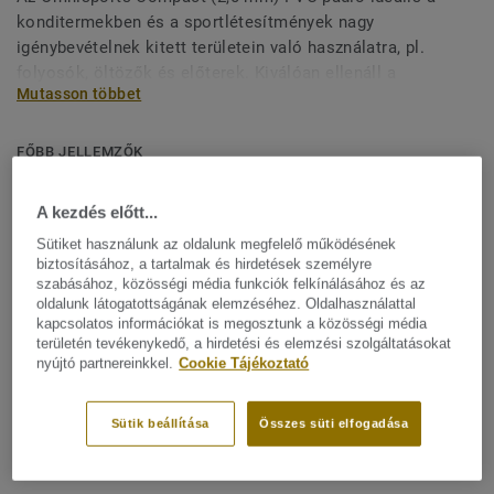
konditermekben és a sportlétesítmények nagy
igénybevételnek kitett területein való használatra, pl.
folyosók, öltözők és előterek. Kiválóan ellenáll a
Mutasson többet
benyomódásnak és a kopásnak, és megkönnyíti a gördülő
terhek mozgatását. A védjegyünket jelentő Top Clean XP
felületvédelemmel van lekezelve a rendkívüli tartósság és
FŐBB JELLEMZŐK
a költséghatékony karbantartás biztosítása érdekében.
Franciaországban készül
A kezdés előtt...
Kiváló ellenállás a benyomódásnyomokkal szemben:
0,10 mm
Sütiket használunk az oldalunk megfelelő működésének
biztosításához, a tartalmak és hirdetések személyre
Optimális folt- és karcállóság: 0,80 mm vastag
szabásához, közösségi média funkciók felkínálásához és az
oldalunk látogatottságának elemzéséhez. Oldalhasználattal
megerősített vinyl koptatóréteg
kapcsolatos információkat is megosztunk a közösségi média
Megkönnyíti a gördülő terhek mozgatását
területén tevékenykedő, a hirdetési és elemzési szolgáltatásokat
nyújtó partnereinkkel.
Cookie Tájékoztató
Alkalmas a Lumaflex Energy alépítménnyel történő
telepítésre: területi elasztikus rendszer (A4), ideális
Sütik beállítása
Összes süti elfogadása
multisport létesítményekhez és könnyű többcélú
felhasználáshoz.