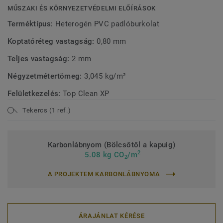
MŰSZAKI ÉS KÖRNYEZETVÉDELMI ELŐÍRÁSOK
Terméktípus:
Heterogén PVC padlóburkolat
Koptatóréteg vastagság:
0,80 mm
Teljes vastagság:
2 mm
Négyzetmétertömeg:
3,045 kg/m²
Felületkezelés:
Top Clean XP
Tekercs (1 ref.)
Karbonlábnyom (Bölcsőtől a kapuig)
2
5.08 kg CO
/m
2
A PROJEKTEM KARBONLÁBNYOMA
ÁRAJÁNLAT KÉRÉSE