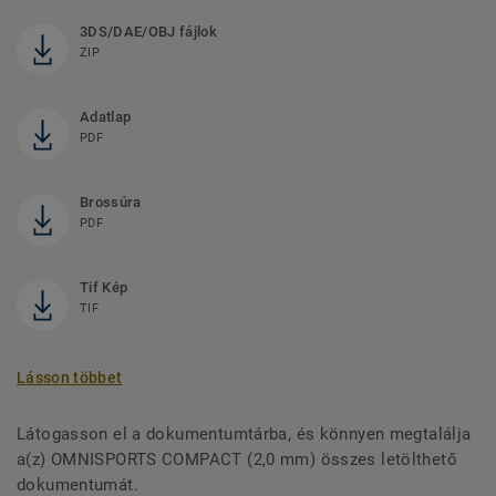
3DS/DAE/OBJ fájlok
ZIP
Adatlap
PDF
Brossúra
PDF
Tif Kép
TIF
Lásson többet
Látogasson el a dokumentumtárba, és könnyen megtalálja
a(z) OMNISPORTS COMPACT (2,0 mm) összes letölthető
dokumentumát.