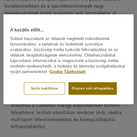
konditermekben és a sportlétesítmények nagy
igénybevételnek kitett területein való használatra, pl.
folyosók, öltözők és előterek. Kiválóan ellenáll a
Mutasson többet
benyomódásnak és a kopásnak, és megkönnyíti a gördülő
A kezdés előtt...
terhek mozgatását. A védjegyünket jelentő Top Clean XP
Sütiket használunk az oldalunk megfelelő működésének
felületvédelemmel van lekezelve a rendkívüli tartósság és
FŐBB JELLEMZŐK
biztosításához, a tartalmak és hirdetések személyre
a költséghatékony karbantartás biztosítása érdekében.
szabásához, közösségi média funkciók felkínálásához és az
Franciaországban készül
oldalunk látogatottságának elemzéséhez. Oldalhasználattal
Kiváló ellenállás a benyomódásnyomokkal szemben:
kapcsolatos információkat is megosztunk a közösségi média
területén tevékenykedő, a hirdetési és elemzési szolgáltatásokat
0,10 mm
nyújtó partnereinkkel.
Cookie Tájékoztató
Optimális folt- és karcállóság: 0,80 mm vastag
megerősített vinyl koptatóréteg
Sütik beállítása
Összes süti elfogadása
Megkönnyíti a gördülő terhek mozgatását
Alkalmas a Lumaflex Energy alépítménnyel történő
telepítésre: területi elasztikus rendszer (A4), ideális
multisport létesítményekhez és könnyű többcélú
felhasználáshoz.