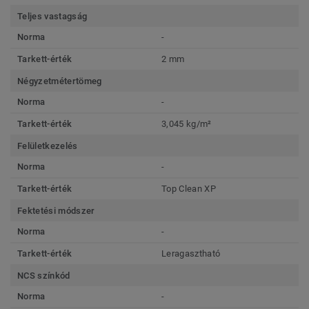
Teljes vastagság
Norma
-
Tarkett-érték
2 mm
Négyzetmétertömeg
Norma
-
Tarkett-érték
3,045 kg/m²
Felületkezelés
Norma
-
Tarkett-érték
Top Clean XP
Fektetési módszer
Norma
-
Tarkett-érték
Leragasztható
NCS színkód
Norma
-