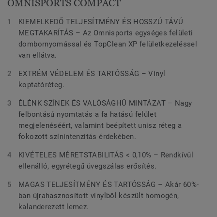
OMNISPORTS COMPACT
KIEMELKEDŐ TELJESÍTMÉNY ÉS HOSSZÚ TÁVÚ
MEGTAKARÍTÁS – Az Omnisports egységes felületi
dombornyomással és TopClean XP felületkezeléssel
van ellátva.
EXTRÉM VÉDELEM ÉS TARTÓSSÁG – Vinyl
koptatóréteg.
ÉLÉNK SZÍNEK ÉS VALÓSÁGHŰ MINTÁZAT – Nagy
felbontású nyomtatás a fa hatású felület
megjelenéséért, valamint beépített unisz réteg a
fokozott színintenzitás érdekében.
KIVÉTELES MÉRETSTABILITÁS < 0,10% – Rendkívül
ellenálló, egyrétegű üvegszálas erősítés.
MAGAS TELJESÍTMÉNY ÉS TARTÓSSÁG – Akár 60%-
ban újrahasznosított vinylből készült homogén,
kalanderezett lemez.