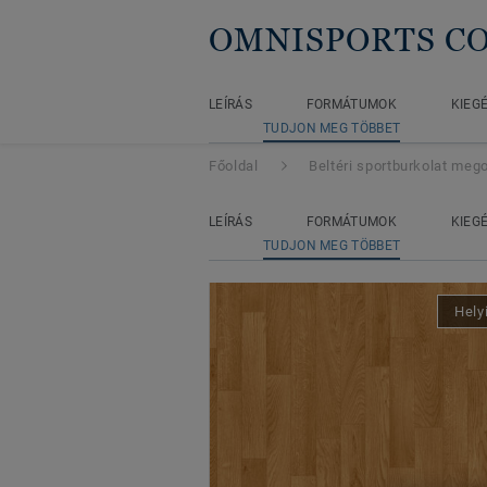
OMNISPORTS CO
LEÍRÁS
FORMÁTUMOK
KIEG
TUDJON MEG TÖBBET
Főoldal
Beltéri sportburkolat meg
LEÍRÁS
FORMÁTUMOK
KIEG
TUDJON MEG TÖBBET
Hely