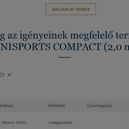
ÁRAJÁNLAT KÉRÉSE
g az igényeinek megfelelő t
NISPORTS COMPACT (2,0 
01
rmátum
Fektetés
Csomagolás
Tekercs 2x23m
Leragasztható