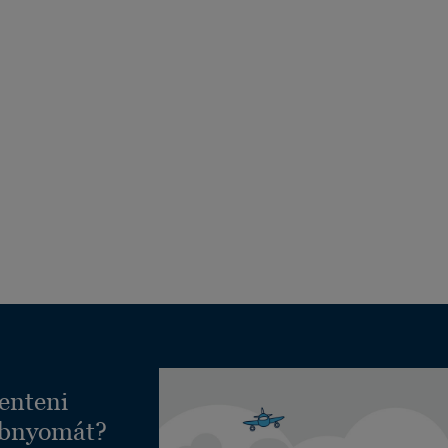
enteni
ábnyomát?