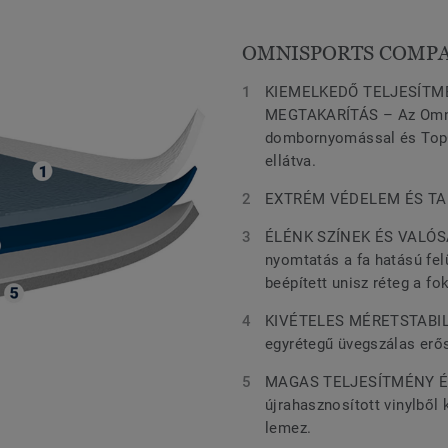
OMNISPORTS COMP
KIEMELKEDŐ TELJESÍTM
MEGTAKARÍTÁS – Az Omnis
dombornyomással és TopC
ellátva.
EXTRÉM VÉDELEM ÉS TART
ÉLÉNK SZÍNEK ÉS VALÓS
nyomtatás a fa hatású fel
beépített unisz réteg a f
KIVÉTELES MÉRETSTABILIT
egyrétegű üvegszálas erő
MAGAS TELJESÍTMÉNY ÉS
újrahasznosított vinylből
lemez.