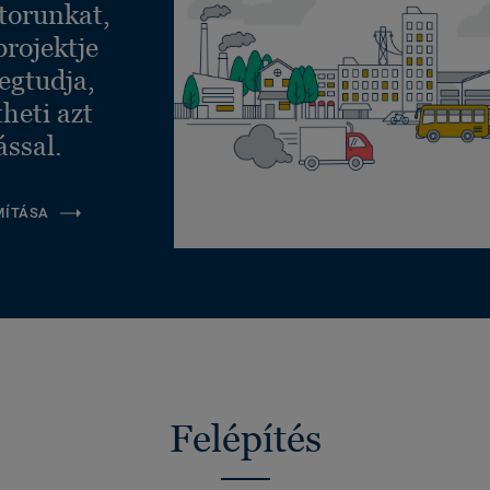
torunkat,
projektje
egtudja,
heti azt
ással.
MÍTÁSA
Felépítés