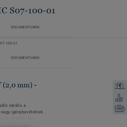
IC S07-100-01
DOKUMENTUMOK
07-100-01
DOKUMENTUMOK
2,0 mm) -
€
Árajánl
Hozzáad
ló ideális a
Keresse
 nagy igénybevételnek
yosók, öltözők és
snak és a kopásnak, és