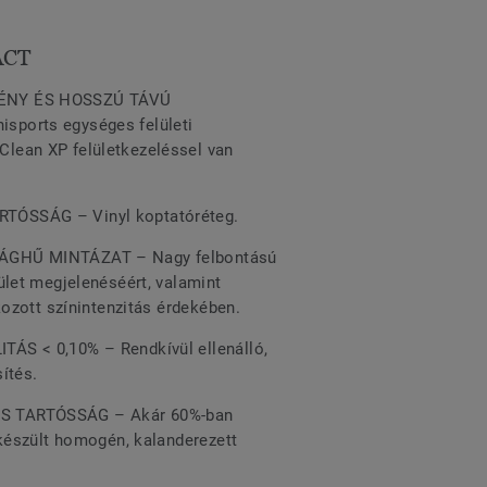
ACT
ÉNY ÉS HOSSZÚ TÁVÚ
ports egységes felületi
lean XP felületkezeléssel van
ÓSSÁG – Vinyl koptatóréteg.
ÁGHŰ MINTÁZAT – Nagy felbontású
ület megjelenéséért, valamint
okozott színintenzitás érdekében.
ÁS < 0,10% – Rendkívül ellenálló,
sítés.
 TARTÓSSÁG – Akár 60%-ban
 készült homogén, kalanderezett