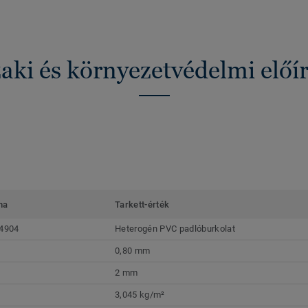
ki és környezetvédelmi előí
ma
Tarkett-érték
4904
Heterogén PVC padlóburkolat
0,80 mm
2 mm
3,045 kg/m²