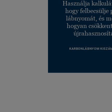
Használja kalkulá
hogy felbecsülje 
lábnyomát, és m
hogyan csökkent
újrahasznosít
KARBONLÁBNYOM KISZÁ