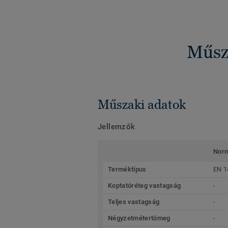
Műsza
Műszaki adatok
Jellemzők
Nor
Terméktípus
EN 1
Koptatóréteg vastagság
-
Teljes vastagság
-
Négyzetmétertömeg
-