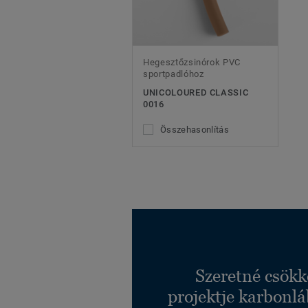
Hegesztőzsinórok PVC
sportpadlóhoz
UNICOLOURED CLASSIC
0016
Összehasonlítás
Szeretné csökk
projektje karbonl