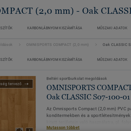
MPACT (2,0 mm)
- Oak CLASS
ÉSZÍTŐK
KARBONLÁBNYOM KISZÁMÍTÁSA
MŰSZAKI ADATOK
oldások
OMNISPORTS COMPACT (2,0 mm)
Oak CLASSIC S
ÉSZÍTŐK
KARBONLÁBNYOM KISZÁMÍTÁSA
MŰSZAKI ADATOK
Beltéri sportburkolat megoldások
iség tervező
OMNISPORTS COMPACT (
Oak CLASSIC S07-100-01
Az Omnisports Compact (2,0 mm) PVC pad
konditermekben és a sportlétesítmények
kitett területein való használatra, pl. fol
Mutasson többet
előterek. Kiválóan ellenáll a benyomódá