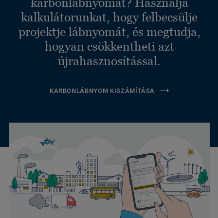
karbonlábnyomát? Használja
kalkulátorunkat, hogy felbecsülje
projektje lábnyomát, és megtudja,
hogyan csökkentheti azt
újrahasznosítással.
KARBONLÁBNYOM KISZÁMÍTÁSA