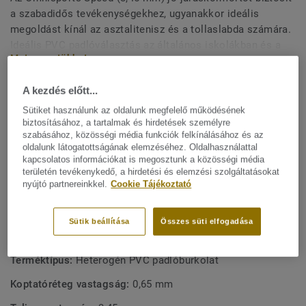
a szabadidős tevékenységekhez, ugyanakkor ideális
megoldást kínál az asztalitenisz és a tollaslabda számára.
Ideális PVC padlóválasztás az általános iskolákban és a
Mutasson többet
fitneszklubokban végzett, kisebb igénybevételt jelentő
tevékenységekhez. A védjegyünket jelentő Top Clean XP
A kezdés előtt...
felületvédelemmel van lekezelve a rendkívüli tartósság és
FŐBB JELLEMZŐK
a költséghatékony karbantartás érdekében.
Sütiket használunk az oldalunk megfelelő működésének
Franciaországban készül
biztosításához, a tartalmak és hirdetések személyre
Szabadidős tevékenységek
szabásához, közösségi média funkciók felkínálásához és az
oldalunk látogatottságának elemzéséhez. Oldalhasználattal
Ideális a tollaslabda és az asztalitenisz számára
kapcsolatos információkat is megosztunk a közösségi média
területén tevékenykedő, a hirdetési és elemzési szolgáltatásokat
Költséghatékony karbantartás
nyújtó partnereinkkel.
Cookie Tájékoztató
Hozzájárul a jobb levegőminőséghez
Sütik beállítása
Összes süti elfogadása
MŰSZAKI ÉS KÖRNYEZETVÉDELMI ELŐÍRÁSOK
Terméktípus:
Heterogén PVC padlóburkolat
Koptatóréteg vastagság:
0,65 mm