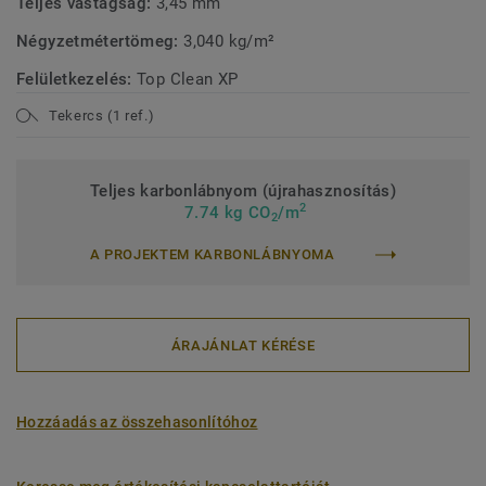
Teljes vastagság:
3,45 mm
Négyzetmétertömeg:
3,040 kg/m²
Felületkezelés:
Top Clean XP
Tekercs (1 ref.)
Teljes karbonlábnyom (újrahasznosítás)
2
7.74 kg CO
/m
2
A PROJEKTEM KARBONLÁBNYOMA
ÁRAJÁNLAT KÉRÉSE
Hozzáadás az összehasonlítóhoz