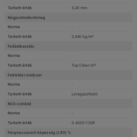
Tarkett-érték
3,45 mm
Négyzetmétertömeg
Norma
-
Tarkett-érték
3,040 kg/m²
Felületkezelés
Norma
-
Tarkett-érték
Top Clean XP
Fektetési módszer
Norma
-
Tarkett-érték
Leragasztható
NCS színkód
Norma
-
Tarkett-érték
S 4030-Y20R
Fényvisszaverő képesség (LRV) %