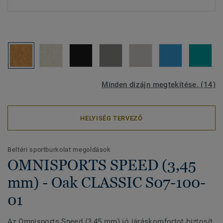
Minden dizájn megtekitése. (14)
HELYISÉG TERVEZŐ
Beltéri sportburkolat megoldások
OMNISPORTS SPEED (3,45
mm) - Oak CLASSIC S07-100-
01
Az Omnisports Speed (3,45 mm) jó járáskomfortot biztosít