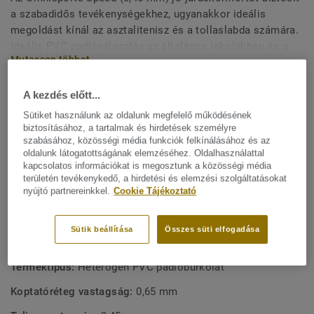
a szabadidős tevékenységekhez, ugyanakkor ideális
megoldást kínál az asztalitenisz és a tollaslabda számára.
Ideális PVC padlóválasztás az általános iskolákban és a
Mutasson többet
fitneszklubokban végzett, kisebb igénybevételt jelentő
tevékenységekhez. A védjegyünket jelentő Top Clean XP
felületvédelemmel van lekezelve a rendkívüli tartósság és
A kezdés előtt...
FŐBB JELLEMZŐK
a költséghatékony karbantartás érdekében.
Franciaországban készül
Sütiket használunk az oldalunk megfelelő működésének
biztosításához, a tartalmak és hirdetések személyre
Szabadidős tevékenységek
szabásához, közösségi média funkciók felkínálásához és az
oldalunk látogatottságának elemzéséhez. Oldalhasználattal
Ideális a tollaslabda és az asztalitenisz számára
kapcsolatos információkat is megosztunk a közösségi média
területén tevékenykedő, a hirdetési és elemzési szolgáltatásokat
Költséghatékony karbantartás
nyújtó partnereinkkel.
Cookie Tájékoztató
Hozzájárul a jobb levegőminőséghez
Sütik beállítása
Összes süti elfogadása
MŰSZAKI ÉS KÖRNYEZETVÉDELMI ELŐÍRÁSOK
Terméktípus:
Heterogén PVC padlóburkolat
Koptatóréteg vastagság:
0,65 mm