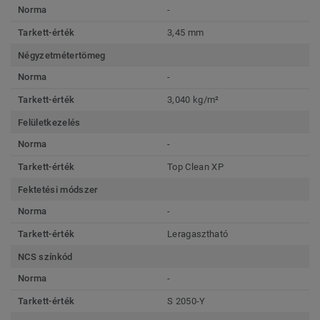
Norma
-
Tarkett-érték
3,45 mm
Négyzetmétertömeg
Norma
-
Tarkett-érték
3,040 kg/m²
Felületkezelés
Norma
-
Tarkett-érték
Top Clean XP
Fektetési módszer
Norma
-
Tarkett-érték
Leragasztható
NCS színkód
Norma
-
Tarkett-érték
S 2050-Y