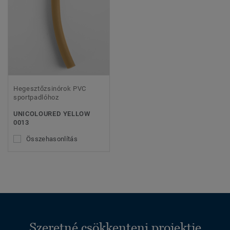
Hegesztőzsinórok PVC
sportpadlóhoz
UNICOLOURED YELLOW
0013
Összehasonlítás
Szeretné csökkenteni projektje