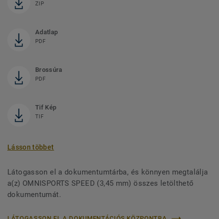
ZIP
Adatlap
PDF
Brossúra
PDF
Tif Kép
TIF
Lásson többet
Látogasson el a dokumentumtárba, és könnyen megtalálja
a(z) OMNISPORTS SPEED (3,45 mm) összes letölthető
dokumentumát.
LÁTOGASSON EL A DOKUMENTÁCIÓS KÖZPONTBA