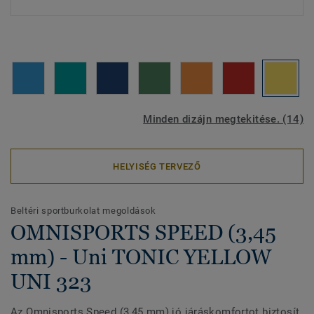
Minden dizájn megtekitése. (14)
HELYISÉG TERVEZŐ
Beltéri sportburkolat megoldások
OMNISPORTS SPEED (3,45
mm) - Uni TONIC YELLOW
UNI 323
Az Omnisports Speed (3,45 mm) jó járáskomfortot biztosít