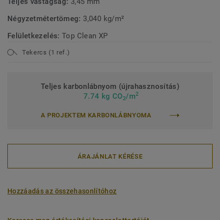
Teljes vastagság:
3,45 mm
Négyzetmétertömeg:
3,040 kg/m²
Felületkezelés:
Top Clean XP
Tekercs (1 ref.)
Teljes karbonlábnyom (újrahasznosítás)
2
7.74 kg CO
/m
2
A PROJEKTEM KARBONLÁBNYOMA
ÁRAJÁNLAT KÉRÉSE
Hozzáadás az összehasonlítóhoz