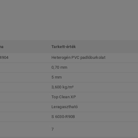
ma
Tarkett-érték
4904
Heterogén PVC padlóburkolat
0,70 mm
5 mm
3,600 kg/m²
Top Clean XP
Leragasztható
S 6030-R90B
7