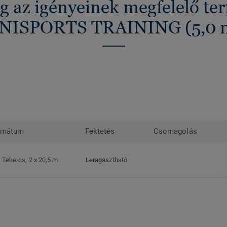
g az igényeinek megfelelő t
NISPORTS TRAINING (5,0 
rmátum
Fektetés
Csomagolás
Tekercs, 2 x 20,5 m
Leragasztható