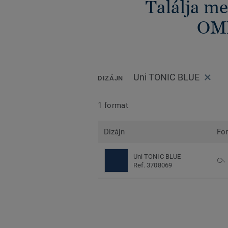
Találja me
OM
Uni TONIC BLUE
DIZÁJN
1 format
Dizájn
Fo
Uni TONIC BLUE
Ref. 3708069