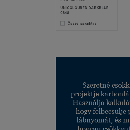
UNICOLOURED DARKBLUE
0848
Összehasonlítás
Szeretné csökk
projektje karbonl
Használja kalkulá
hogy felbecsülje 
lábnyomát, és m
hogyan csökkent