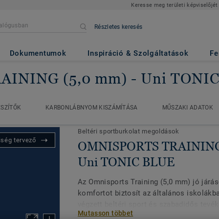
Keresse meg területi képviselőjét
Részletes keresés
Dokumentumok
Inspiráció & Szolgáltatások
Fe
AINING (5,0 mm)
- Uni TONI
oldások
OMNISPORTS TRAINING (5,0 mm)
Uni TONIC BLU
ÉSZÍTŐK
KARBONLÁBNYOM KISZÁMÍTÁSA
MŰSZAKI ADATOK
ÉSZÍTŐK
KARBONLÁBNYOM KISZÁMÍTÁSA
MŰSZAKI ADATOK
Beltéri sportburkolat megoldások
iség tervező
OMNISPORTS TRAINING 
Uni TONIC BLUE
Az Omnisports Training (5,0 mm) jó járás
komfortot biztosít az általános iskolákb
végzett beltéri sport és szabadidős tevé
Mutasson többet
PVC padlóválasztás az általános iskolákb