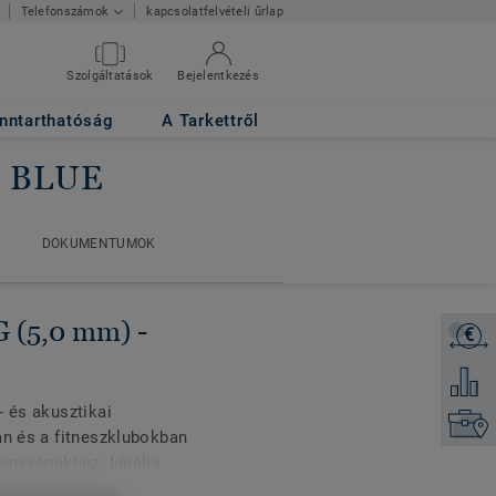
kapcsolatfelvételi űrlap
Telefonszámok
Szolgáltatások
Bejelentkezés
nntarthatóság
A Tarkettről
C BLUE
E
DOKUMENTUMOK
DOKUMENTUMOK
(5,0 mm) -
€
Árajánl
Hozzáad
- és akusztikai
Keresse
an és a fitneszklubokban
kenységekhez. Ideális
an, a fitnesz és