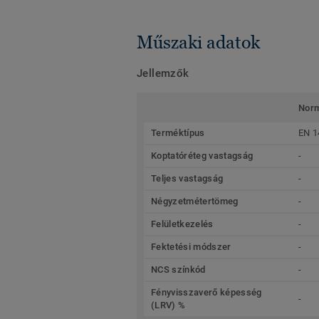
Műszaki adatok
Jellemzők
Nor
Terméktípus
EN 1
Koptatóréteg vastagság
-
Teljes vastagság
-
Négyzetmétertömeg
-
Felületkezelés
-
Fektetési módszer
-
NCS színkód
-
Fényvisszaverő képesség
-
(LRV) %