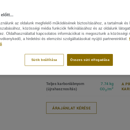
ökölvívó klubokban végzett, kisebb igény
FŐBB JELLEMZŐK
MŰSZA
tevékenységekhez. A védjegyünket jelen
ELŐÍR
előtt...
Franciaországban készül
felületvédelemmel van lekezelve a rendkí
Termék
Szabadidős tevékenységek
sználunk az oldalunk megfelelő működésének biztosításához, a tartalmak és 
költséghatékony karbantartás érdekében
padlób
Jó járás- és akusztikai komfort
szabásához, közösségi média funkciók felkínálásához és az oldalunk látoga
zájn megtekitése. (14)
Koptat
Költséghatékony karbantartás
z. Oldalhasználattal kapcsolatos információkat is megosztunk a közösségi
Teljes
evékenykedő, a hirdetési és elemzési szolgáltatásokat nyújtó partnereinkkel.
Hozzájárul a jobb
tó
levegőminőséghez
Négyze
Felüle
Sütik beállítása
Összes süti elfogadása
Tekercs (1 ref.)
Teljes karbonlábnyom
7.74 kg
A P
2
(újrahasznosítás)
CO
/m
KAR
2
ÁRAJÁNLAT KÉRÉSE