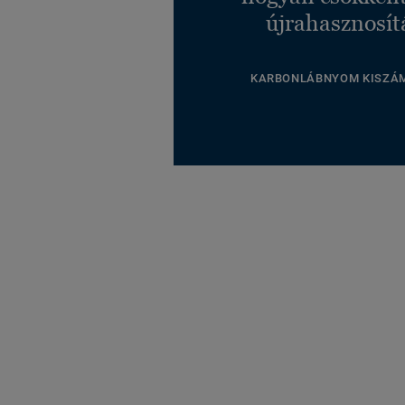
újrahasznosít
KARBONLÁBNYOM KISZÁ