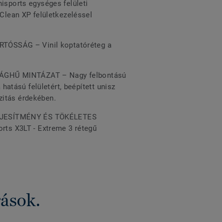
ports egységes felületi
lean XP felületkezeléssel
ÓSSÁG – Vinil koptatóréteg a
ÁGHŰ MINTÁZAT – Nagy felbontású
hatású felületért, beépített unisz
nzitás érdekében.
JESÍTMÉNY ÉS TÖKÉLETES
s X3LT - Extreme 3 rétegű
rások.