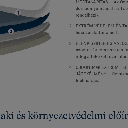
MEGTAKARÍTÁS – Az Omnis
dombornyomással és TopC
rendelkezik.
EXTRÉM VÉDELEM ÉS TART
hosszú élettartamért.
ÉLÉNK SZÍNEK ÉS VALÓS
nyomtatás természetes fa 
réteg a fokozott színinte
ÚJDONSÁG! EXTRÉM TEL
JÁTÉKÉLMÉNY – Omnisport
technológia.
ki és környezetvédelmi előí