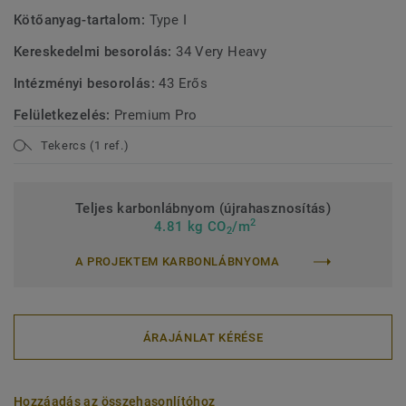
Kötőanyag-tartalom:
Type I
Kereskedelmi besorolás:
34 Very Heavy
Intézményi besorolás:
43 Erős
Felületkezelés:
Premium Pro
Tekercs (1 ref.)
Teljes karbonlábnyom (újrahasznosítás)
2
4.81 kg CO
/m
2
A PROJEKTEM KARBONLÁBNYOMA
ÁRAJÁNLAT KÉRÉSE
Hozzáadás az összehasonlítóhoz