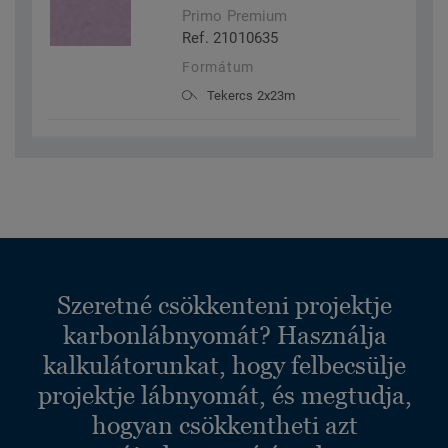
Primo Premium
Ref. 21010635
Formátum
Tekercs 2x23m
Szeretné csökkenteni projektje
karbonlábnyomát? Használja
kalkulátorunkat, hogy felbecsülje
projektje lábnyomát, és megtudja,
hogyan csökkentheti azt