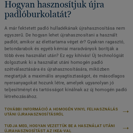
Hogyan hasznosítjuk újra
padlóburkolatát?
A már fektetett padló hulladékának újrahasznosítása nem
egyszerű. De hogyan lehet újrahasznosítani a használt
padlót, amikor az élettartama véget ér? Gyakran ragasztó,
betondarabok és egyéb kémiai maradványok borítják a
több éves használat után? Ez egy kihívás! Új technológiát
dolgoztunk ki a használat utáni homogén padló
szétválasztására és újrahasznosítására, miközben
megtartjuk a maximális anyagtisztaságot, és másodlagos
nyersanyagokat hozunk létre, amelyek ugyanolyan jó
teljesítményt és tartósságot kínálnak az új homogén padló
létrehozásához.
TOVÁBBI INFORMÁCIÓ A HOMOGÉN VINYL FELHASZNÁLÁS
UTÁNI ÚJRAHASZNOSÍTÁSRÓL
TUDJA MEG, HOGYAN VEZETTÜK BE A HASZNÁLAT UTÁNI
ÚJRAHASZNOSÍTÁST AZ IKEA-VAL