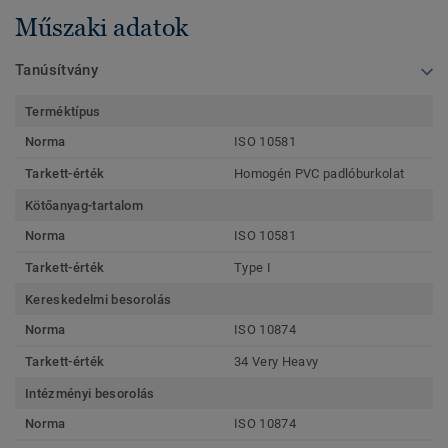
Műszaki adatok
Tanúsítvány
Terméktípus
Norma
ISO 10581
Tarkett-érték
Homogén PVC padlóburkolat
Kötőanyag-tartalom
Norma
ISO 10581
Tarkett-érték
Type I
Kereskedelmi besorolás
Norma
ISO 10874
Tarkett-érték
34 Very Heavy
Intézményi besorolás
Norma
ISO 10874