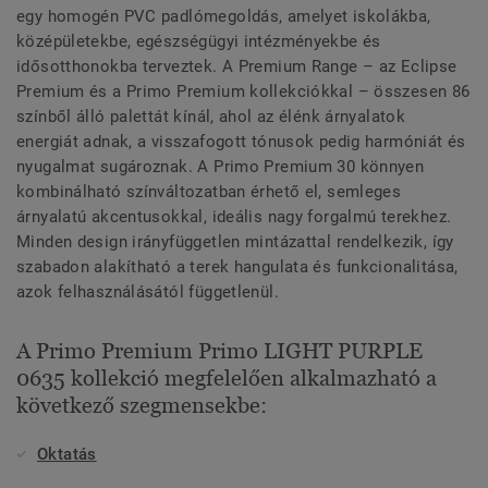
egy homogén PVC padlómegoldás, amelyet iskolákba,
középületekbe, egészségügyi intézményekbe és
idősotthonokba terveztek. A Premium Range – az Eclipse
Premium és a Primo Premium kollekciókkal – összesen 86
színből álló palettát kínál, ahol az élénk árnyalatok
energiát adnak, a visszafogott tónusok pedig harmóniát és
nyugalmat sugároznak. A Primo Premium 30 könnyen
kombinálható színváltozatban érhető el, semleges
árnyalatú akcentusokkal, ideális nagy forgalmú terekhez.
Minden design irányfüggetlen mintázattal rendelkezik, így
szabadon alakítható a terek hangulata és funkcionalitása,
azok felhasználásától függetlenül.
A Primo Premium Primo LIGHT PURPLE
0635 kollekció megfelelően alkalmazható a
következő szegmensekbe:
Oktatás