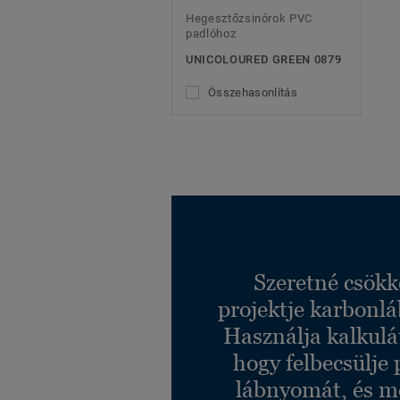
Hegesztőzsinórok PVC
padlóhoz
UNICOLOURED GREEN 0879
Összehasonlítás
Szeretné csökk
projektje karbonl
Használja kalkulá
hogy felbecsülje 
lábnyomát, és m