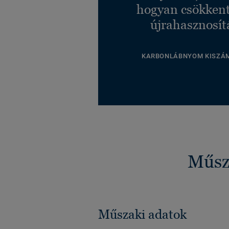
hogyan csökkent
újrahasznosít
KARBONLÁBNYOM KISZÁ
Műsza
Műszaki adatok