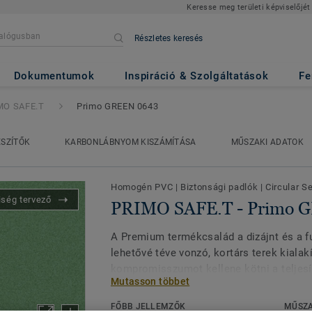
Keresse meg területi képviselőjét
Részletes keresés
 Primo GREEN 0643
Dokumentumok
Inspiráció & Szolgáltatások
Fe
MO SAFE.T
Primo GREEN 0643
ÉSZÍTŐK
KARBONLÁBNYOM KISZÁMÍTÁSA
MŰSZAKI ADATOK
Homogén PVC
|
Biztonsági padlók
|
Circular S
iség tervező
PRIMO SAFE.T - Primo 
A Premium termékcsalád a dizájnt és a fu
lehetővé téve vonzó, kortárs terek kialak
kompromisszumot kellene kötni a teljesí
Mutasson többet
Multifunkcionális megoldásaink, a Primo
kifejezetten bizonyos biztonsági és műs
FŐBB JELLEMZŐK
MŰSZA