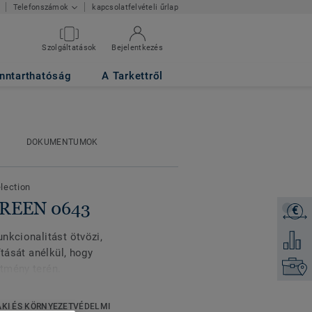
kapcsolatfelvételi űrlap
Telefonszámok
Szolgáltatások
Bejelentkezés
nntarthatóság
A Tarkettről
DOKUMENTUMOK
election
GREEN 0643
€
Árajánl
nkcionalitást ötvözi,
Hozzáad
ítását anélkül, hogy
Keresse
tmény terén.
 Safe.T és a Primo SD,
zaki követelmények
KI ÉS KÖRNYEZETVÉDELMI