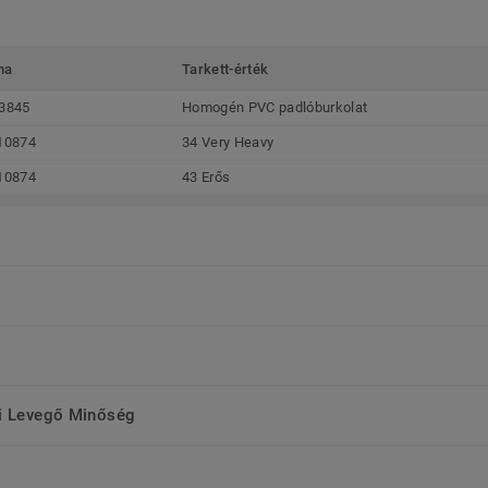
ma
Tarkett-érték
3845
Homogén PVC padlóburkolat
10874
34 Very Heavy
10874
43 Erős
ri Levegő Minőség