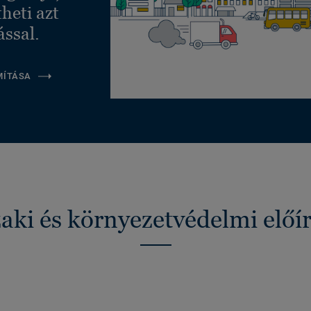
heti azt
ással.
MÍTÁSA
ki és környezetvédelmi előí