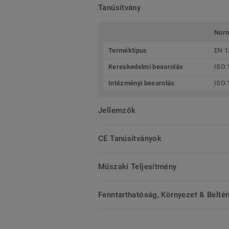
Tanúsítvány
Nor
Terméktípus
EN 1
Kereskedelmi besorolás
ISO 
Intézményi besorolás
ISO 
Jellemzők
CE Tanúsítványok
Műszaki Teljesítmény
Fenntarthatóság, Környezet & Belté