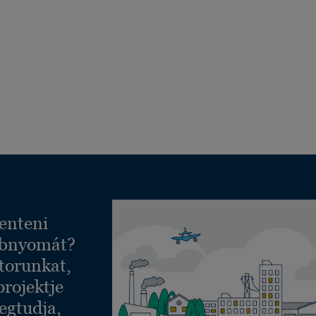
enteni
ábnyomát?
torunkat,
projektje
egtudja,