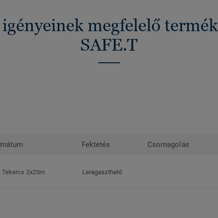
z igényeinek megfelelő term
SAFE.T
rmátum
Fektetés
Csomagolás
Tekercs 2x23m
Leragasztható