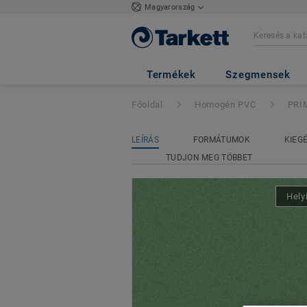
Magyarország
PRIMO SAFE.T
-
Termékek
Szegmensek
Főoldal
Homogén PVC
PRI
LEÍRÁS
FORMÁTUMOK
KIEG
TUDJON MEG TÖBBET
Hely