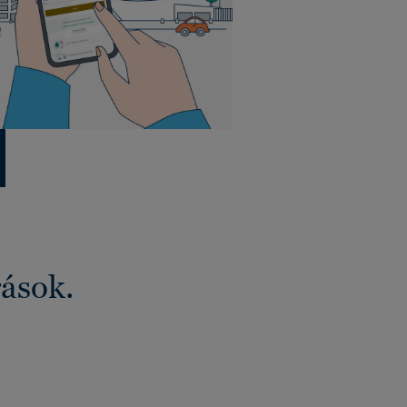
rások.