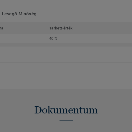
ri Levegő Minőség
ma
Tarkett-érték
40 %
Dokumentum