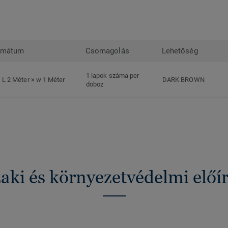
rmátum
Csomagolás
Lehetőség
1 lapok száma per
L 2 Méter × w 1 Méter
DARK BROWN
doboz
ki és környezetvédelmi előí