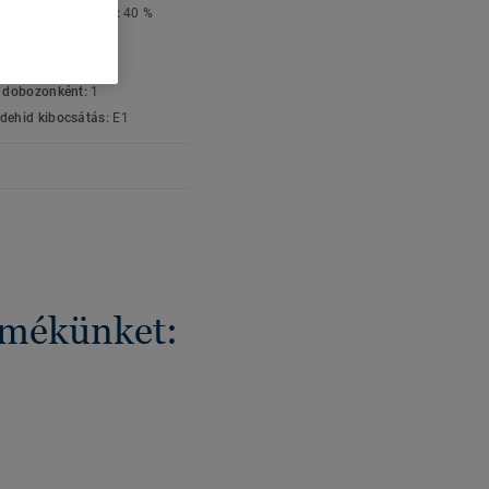
sznosított tartalom:
40 %
um típus:
Lap
:
2 Méter
k dobozonként:
1
dehid kibocsátás:
E1
ermékünket: