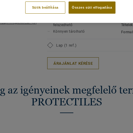
Könnyen fektethető és tárolható.
eseményekhez
Újraha
Sütik beállítása
Összes süti elfogadása
Ellenáll a karcolásnak és a
Formát
súlynak
Hossz
Könnyen lefektethető és
izájn megtekitése. (5)
felszedhető
Tétele
Könnyen tárolható
Formal
Lap (1 ref.)
ÁRAJÁNLAT KÉRÉSE
g az igényeinek megfelelő t
PROTECTILES