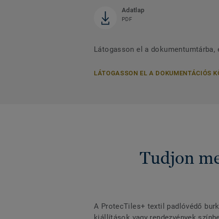
Adatlap
PDF
Látogasson el a dokumentumtárba, 
LÁTOGASSON EL A DOKUMENTÁCIÓS 
Tudjon me
A ProtecTiles+ textil padlóvédő burk
kiállítások vagy rendezvények színhe