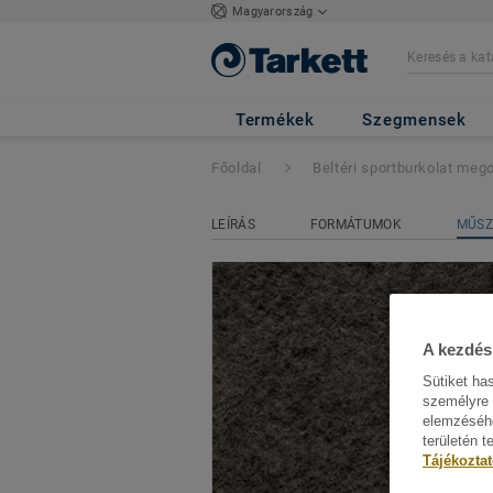
Magyarország
PROTECTILES
-
Termékek
Szegmensek
Főoldal
Beltéri sportburkolat meg
LEÍRÁS
FORMÁTUMOK
MŰSZ
A kezdés 
Sütiket ha
személyre 
elemzéséhe
területén t
Tájékozta