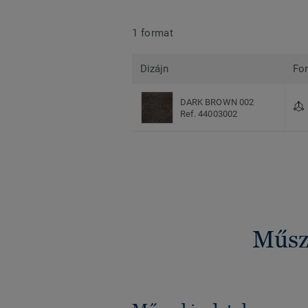
1 format
Dizájn
Fo
DARK BROWN 002
Ref. 44003002
Műsza