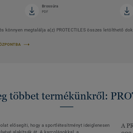
Brossúra
PDF
és könnyen megtalálja a(z) PROTECTILES összes letölthető do
KÖZPONTBA
g többet termékünkről: P
A P
olat elősegíti, hogy a sportlétesítményt ideiglenesen
lyévé alakítsák át. A karcolásokkal, a