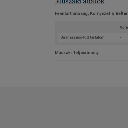
Műszaki adatok
Fenntarthatóság, Környezet & Belté
Nor
Újrahasznosított tartalom
-
Műszaki Teljesítmény