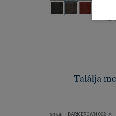
Minden d
Találja me
DARK BROWN 002
DIZÁJN