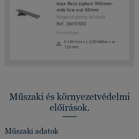
inox Rect.siphon 900mm-
side low out 50mm
Négyszögletes lefolyók
Ref. 26697002
Formátum
h 149 mm × L 0,90 Méter × w
120 mm
Műszaki és környezetvédelmi
előírások.
Műszaki adatok