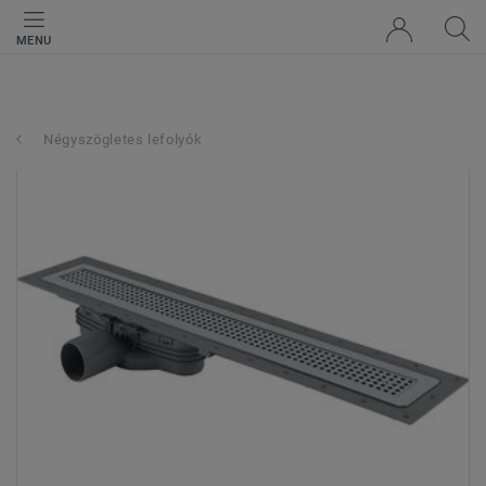
MENU
Négyszögletes lefolyók