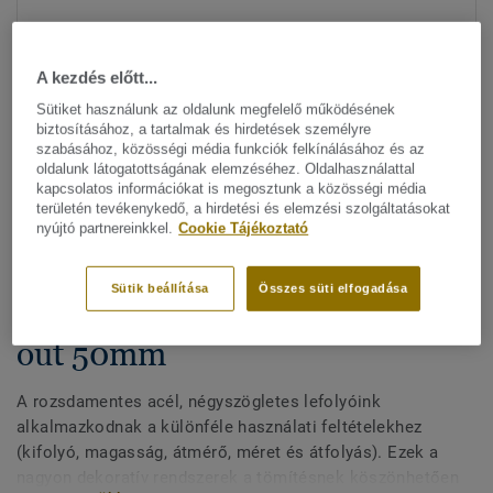
A kezdés előtt...
Sütiket használunk az oldalunk megfelelő működésének
biztosításához, a tartalmak és hirdetések személyre
szabásához, közösségi média funkciók felkínálásához és az
oldalunk látogatottságának elemzéséhez. Oldalhasználattal
Minden dizájn megtekitése. (5)
kapcsolatos információkat is megosztunk a közösségi média
területén tevékenykedő, a hirdetési és elemzési szolgáltatásokat
nyújtó partnereinkkel.
Cookie Tájékoztató
Vizes helyiség rendszerek
|
All Accessories
|
Vizes helyiség
Négyszögletes lefolyók - inox
Sütik beállítása
Összes süti elfogadása
Rect.siphon 900mm-side low
out 50mm
A rozsdamentes acél, négyszögletes lefolyóink
alkalmazkodnak a különféle használati feltételekhez
(kifolyó, magasság, átmérő, méret és átfolyás). Ezek a
nagyon dekoratív rendszerek a tömítésnek köszönhetően