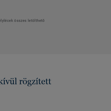
élylécek összes letölthető
vül rögzített