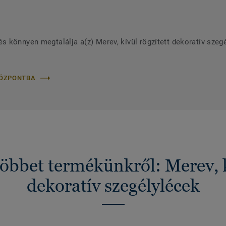
 könnyen megtalálja a(z) Merev, kívül rögzített dekoratív szeg
KÖZPONTBA
öbbet termékünkről: Merev, kí
dekoratív szegélylécek