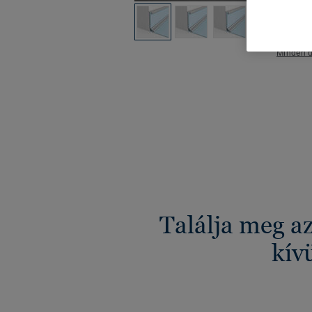
Minden d
Találja meg a
kív