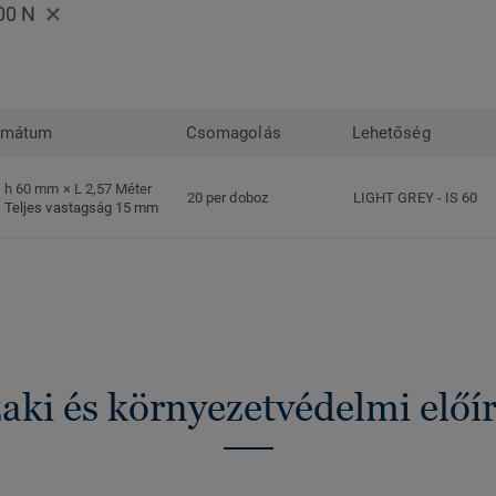
00 N
rmátum
Csomagolás
Lehetőség
h 60 mm × L 2,57 Méter
20 per doboz
LIGHT GREY
-
IS 60
Teljes vastagság 15 mm
ki és környezetvédelmi előí