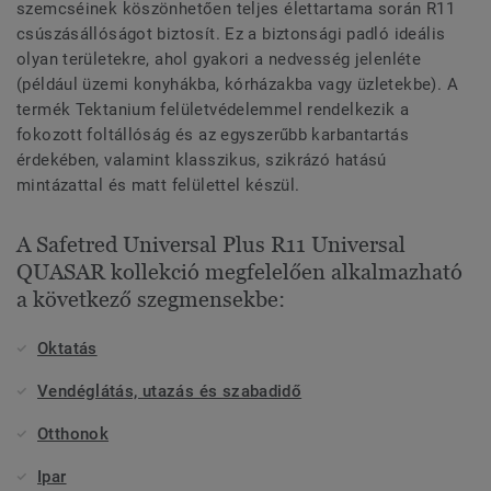
szemcséinek köszönhetően teljes élettartama során R11
csúszásállóságot biztosít. Ez a biztonsági padló ideális
olyan területekre, ahol gyakori a nedvesség jelenléte
(például üzemi konyhákba, kórházakba vagy üzletekbe). A
termék Tektanium felületvédelemmel rendelkezik a
fokozott foltállóság és az egyszerűbb karbantartás
érdekében, valamint klasszikus, szikrázó hatású
mintázattal és matt felülettel készül.
A Safetred Universal Plus R11 Universal
QUASAR kollekció megfelelően alkalmazható
a következő szegmensekbe:
Oktatás
Vendéglátás, utazás és szabadidő
Otthonok
Ipar