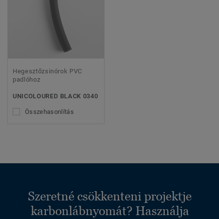
Hegesztőzsinórok PVC
padlóhoz
UNICOLOURED BLACK 0340
Összehasonlítás
Szeretné csökkenteni projektje
karbonlábnyomát? Használja