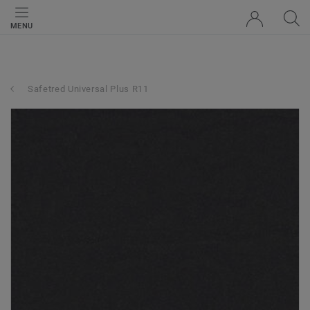
MENU
Safetred Universal Plus R11