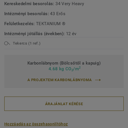
Kereskedelmi besorolás:
34 Very Heavy
Intézményi besorolás:
43 Erős
Felületkezelés:
TEKTANIUM ®
Intézményi jótállás (években):
12 év
Tekercs (1 ref.)
Karbonlábnyom (Bölcsőtől a kapuig)
2
4.68 kg CO
/m
2
A PROJEKTEM KARBONLÁBNYOMA
ÁRAJÁNLAT KÉRÉSE
Hozzáadás az összehasonlítóhoz