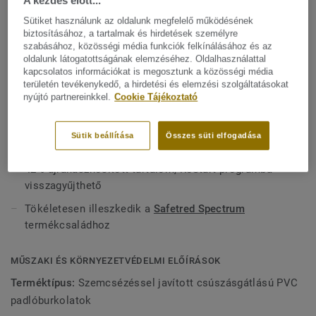
A kezdés előtt...
termék Tektanium felületvédelemmel rendelkezik a
FŐBB JELLEMZŐK
Sütiket használunk az oldalunk megfelelő működésének
fokozott foltállóság és az egyszerűbb karbantartás
biztosításához, a tartalmak és hirdetések személyre
Franciaországban készül
érdekében, valamint klasszikus, szikrázó hatású
szabásához, közösségi média funkciók felkínálásához és az
Ikonikus, szikrázó hatású mintázat klasszikus
oldalunk látogatottságának elemzéséhez. Oldalhasználattal
mintázattal és matt felülettel készül.
kapcsolatos információkat is megosztunk a közösségi média
színvilágban, matt felülettel
területén tevékenykedő, a hirdetési és elemzési szolgáltatásokat
nyújtó partnereinkkel.
Cookie Tájékoztató
Kiváló R11 csúszásállóság
Tektanium foltálló felületkezelés
Sütik beállítása
Összes süti elfogadása
Jobb beltéri levegőminőség, ftalátmentes
42% újrahasznosított tartalom, ReStart programba
visszagyűjthető
Tökéletesen illeszkedik a
Safetred Spectrum
termékcsaládhoz
MŰSZAKI ÉS KÖRNYEZETVÉDELMI ELŐÍRÁSOK
Terméktípus:
Szemcsézéssel javított csúszásgátlású PVC
padlóburkolatok