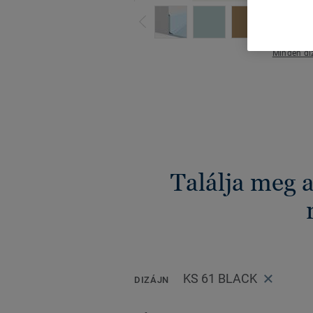
Minden di
Találja meg 
KS 61 BLACK
DIZÁJN