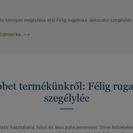
s könnyen megtalálja a(z) Félig rugalmas, dekoratív szegélylé
KÖZPONTBA
bet termékünkről: Félig ruga
szegélyléc
atív használatra, felső és alsó puha peremmel. Sima felületeke