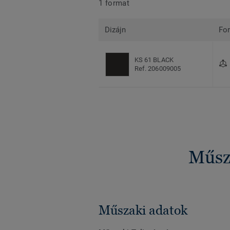
1 format
Dizájn
Fo
KS 61 BLACK
Ref. 206009005
Műsza
Műszaki adatok