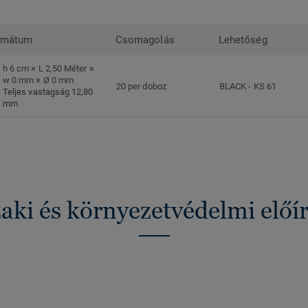
rmátum
Csomagolás
Lehetőség
h 6 cm × L 2,50 Méter ×
w 0 mm × Ø 0 mm
20 per doboz
BLACK
-
KS 61
Teljes vastagság 12,80
mm
ki és környezetvédelmi előí