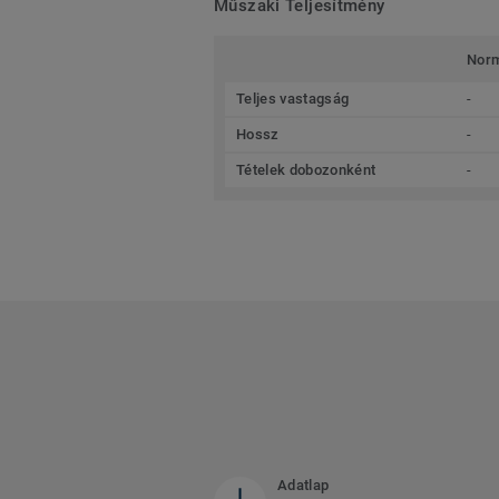
Műszaki Teljesítmény
Nor
Teljes vastagság
-
Hossz
-
Tételek dobozonként
-
Adatlap