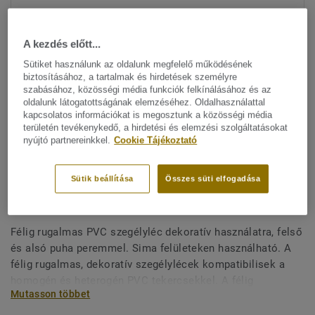
A kezdés előtt...
Sütiket használunk az oldalunk megfelelő működésének
biztosításához, a tartalmak és hirdetések személyre
szabásához, közösségi média funkciók felkínálásához és az
oldalunk látogatottságának elemzéséhez. Oldalhasználattal
kapcsolatos információkat is megosztunk a közösségi média
Minden dizájn megtekitése. (33)
területén tevékenykedő, a hirdetési és elemzési szolgáltatásokat
nyújtó partnereinkkel.
Cookie Tájékoztató
All Accessories
|
Befejező munkák
|
Szegélylécek
Félig rugalmas, dekoratív
Sütik beállítása
Összes süti elfogadása
szegélyléc - KS 61 BLUE
Félig rugalmas PVC szegélyléc dekoratív használatra, felső
és alsó puha peremmel. Sima felületeken használható. A
félig rugalmas, dekoratív szegélylécek kompatibilisek a
homogén és heterogén PVC tekercsekkel. A félig
Mutasson többet
rugalmas, dekoratív szegélylécek nagyon nagy
színválasztékban kaphatók, így könnyen összepászíthatók