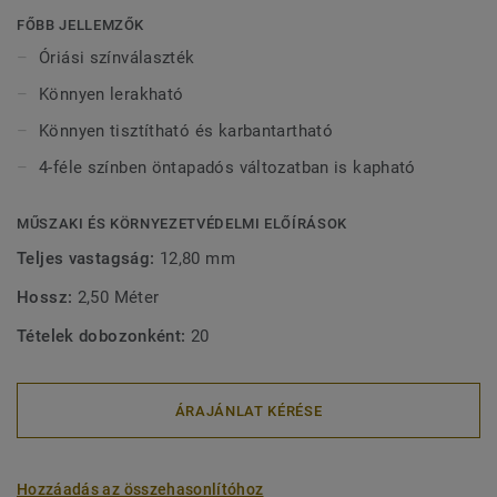
a Tarkett padlóburkolatokkal. A félig rugalmas szerkezetük
FŐBB JELLEMZŐK
nagyon könnyűvé teszi a lerakásukat.
Óriási színválaszték
Könnyen lerakható
Könnyen tisztítható és karbantartható
4-féle színben öntapadós változatban is kapható
MŰSZAKI ÉS KÖRNYEZETVÉDELMI ELŐÍRÁSOK
Teljes vastagság:
12,80 mm
Hossz:
2,50 Méter
Tételek dobozonként:
20
ÁRAJÁNLAT KÉRÉSE
Hozzáadás az összehasonlítóhoz