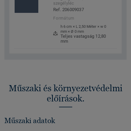
szegélyléc
Ref. 206009037
Formátum
h 6 cm × L 2,50 Méter × w 0
mm × Ø 0 mm
Teljes vastagság 12,80
mm
Műszaki és környezetvédelmi
előírások.
Műszaki adatok