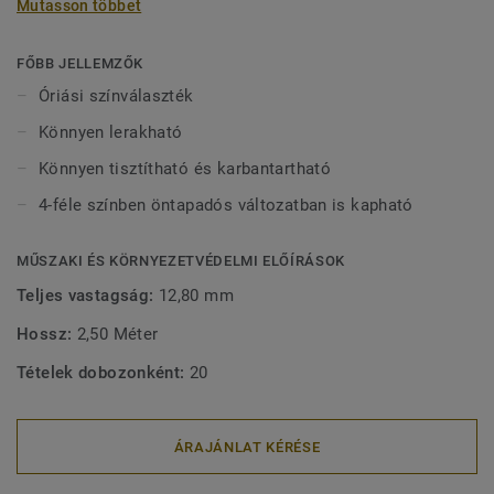
Mutasson többet
rugalmas, dekoratív szegélylécek nagyon nagy
színválasztékban kaphatók, így könnyen összepászíthatók
a Tarkett padlóburkolatokkal. A félig rugalmas szerkezetük
FŐBB JELLEMZŐK
nagyon könnyűvé teszi a lerakásukat.
Óriási színválaszték
Könnyen lerakható
Könnyen tisztítható és karbantartható
4-féle színben öntapadós változatban is kapható
MŰSZAKI ÉS KÖRNYEZETVÉDELMI ELŐÍRÁSOK
Teljes vastagság:
12,80 mm
Hossz:
2,50 Méter
Tételek dobozonként:
20
ÁRAJÁNLAT KÉRÉSE