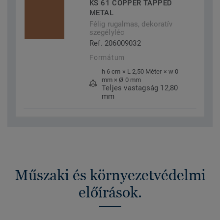
KS 61 COPPER TAPPED
METAL
Félig rugalmas, dekoratív
szegélyléc
Ref. 206009032
Formátum
h 6 cm × L 2,50 Méter × w 0
mm × Ø 0 mm
Teljes vastagság 12,80
mm
Műszaki és környezetvédelmi
előírások.