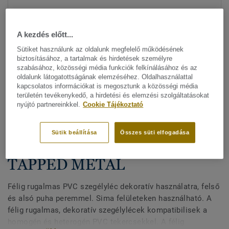
A kezdés előtt...
Sütiket használunk az oldalunk megfelelő működésének
biztosításához, a tartalmak és hirdetések személyre
szabásához, közösségi média funkciók felkínálásához és az
oldalunk látogatottságának elemzéséhez. Oldalhasználattal
Minden dizájn megtekitése. (33)
kapcsolatos információkat is megosztunk a közösségi média
területén tevékenykedő, a hirdetési és elemzési szolgáltatásokat
nyújtó partnereinkkel.
Cookie Tájékoztató
All Accessories
|
Befejező munkák
|
Szegélylécek
Félig rugalmas, dekoratív
Sütik beállítása
Összes süti elfogadása
szegélyléc - KS 61 COPPER
TAPPED METAL
Félig rugalmas PVC szegélyléc dekoratív használatra, felső
és alsó puha peremmel. Sima felületeken használható. A
félig rugalmas, dekoratív szegélylécek kompatibilisek a
homogén és heterogén PVC tekercsekkel. A félig