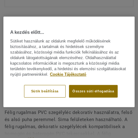
A kezdés előtt...
Sütiket használunk az oldalunk megfelelő működésének
biztosításához, a tartalmak és hirdetések személyre
Minden dizájn megtekitése. (33)
szabásához, közösségi média funkciók felkínálásához és az
oldalunk látogatottságának elemzéséhez. Oldalhasználattal
kapcsolatos információkat is megosztunk a közösségi média
All Accessories
|
Befejező munkák
|
Szegélylécek
területén tevékenykedő, a hirdetési és elemzési szolgáltatásokat
Félig rugalmas, dekoratív
nyújtó partnereinkkel.
Cookie Tájékoztató
szegélyléc - KS 61 ROSE
Sütik beállítása
Összes süti elfogadása
WOOD
Félig rugalmas PVC szegélyléc dekoratív használatra, felső
és alsó puha peremmel. Sima felületeken használható. A
félig rugalmas, dekoratív szegélylécek kompatibilisek a
homogén és heterogén PVC tekercsekkel. A félig