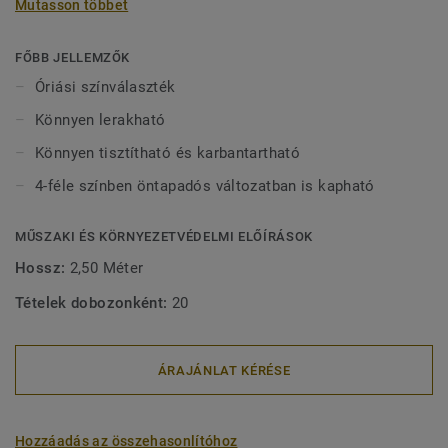
Mutasson többet
rugalmas, dekoratív szegélylécek nagyon nagy
színválasztékban kaphatók, így könnyen összepászíthatók
a Tarkett padlóburkolatokkal. A félig rugalmas szerkezetük
FŐBB JELLEMZŐK
nagyon könnyűvé teszi a lerakásukat.
Óriási színválaszték
Könnyen lerakható
Könnyen tisztítható és karbantartható
4-féle színben öntapadós változatban is kapható
MŰSZAKI ÉS KÖRNYEZETVÉDELMI ELŐÍRÁSOK
Hossz:
2,50 Méter
Tételek dobozonként:
20
ÁRAJÁNLAT KÉRÉSE
Hozzáadás az összehasonlítóhoz