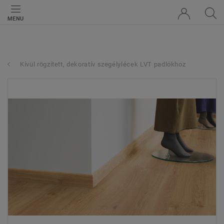
MENU
Kívül rögzített, dekoratív szegélylécek LVT padlókhoz