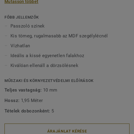
Mutasson többet
vízben tölthetnek bármilyen sérülés nélkül. 2-féle (60 mm
és 80 mm) magasságban (Ultimate sorozat) és passzoló
színekben kapható a tökéletes kivitel érdekében. A kívül
FŐBB JELLEMZŐK
rögzített, dekoratív szegélylécek kompatibilisek minden
Passzoló színek
(ragasztható, klikk és lazán fektethető) LVT padlóval.
Kis tömeg, rugalmasabb az MDF szegélylécnél
Vízhatlan
Ideális a kissé egyenetlen falakhoz
Kiválóan ellenáll a dörzsölésnek
MŰSZAKI ÉS KÖRNYEZETVÉDELMI ELŐÍRÁSOK
Teljes vastagság:
10 mm
Hossz:
1,95 Méter
Tételek dobozonként:
5
ÁRAJÁNLAT KÉRÉSE