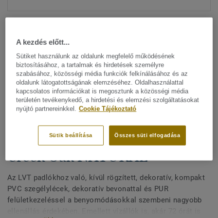
A kezdés előtt...
Sütiket használunk az oldalunk megfelelő működésének
biztosításához, a tartalmak és hirdetések személyre
szabásához, közösségi média funkciók felkínálásához és az
Minden dizájn megtekitése. (200)
oldalunk látogatottságának elemzéséhez. Oldalhasználattal
kapcsolatos információkat is megosztunk a közösségi média
területén tevékenykedő, a hirdetési és elemzési szolgáltatásokat
All Accessories
|
Befejező munkák
|
Szegélylécek
nyújtó partnereinkkel.
Cookie Tájékoztató
Kívül rögzített, dekoratív
szegélylécek LVT padlókhoz -
Sütik beállítása
Összes süti elfogadása
Creek Oak NATURAL
Az LVT padlókhoz való, kívül rögzített, dekoratív, kompakt
PVC szegélylécek, dekoratív bevonattal és PUR
felületkezeléssel a benyomódásokkal szembeni nagyobb
ellenállás érdekében. Emellett vízállók is, akár 72 órát is