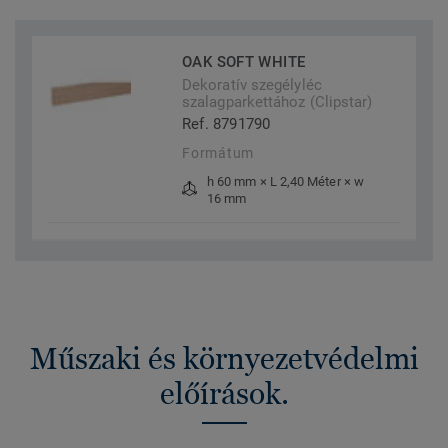
OAK SOFT WHITE
Dekoratív szegélyléc
szalagparkettához (Clipstar)
Ref. 8791790
Formátum
h 60 mm × L 2,40 Méter × w
16 mm
Műszaki és környezetvédelmi
előírások.