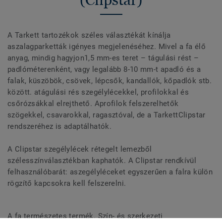
A Tarkett tartozékok széles választékát kínálja
aszalagparketták igényes megjelenéséhez. Mivel a fa élő
anyag, mindig hagyjon1,5 mm-es teret – tágulási rést –
padlóméterenként, vagy legalább 8-10 mm-t apadló és a
falak, küszöbök, csövek, lépcsők, kandallók, kőpadlók stb.
között. atágulási rés szegélylécekkel, profilokkal és
csőrózsákkal elrejthető. Aprofilok felszerelhetők
szögekkel, csavarokkal, ragasztóval, de a TarkettClipstar
rendszeréhez is adaptálhatók.
A Clipstar szegélylécek rétegelt lemezből
szélesszínválasztékban kaphatók. A Clipstar rendkívül
felhasználóbarát: aszegélyléceket egyszerűen a falra külön
rögzítő kapcsokra kell felszerelni.
A fa természetes termék. Szín- és szerkezeti