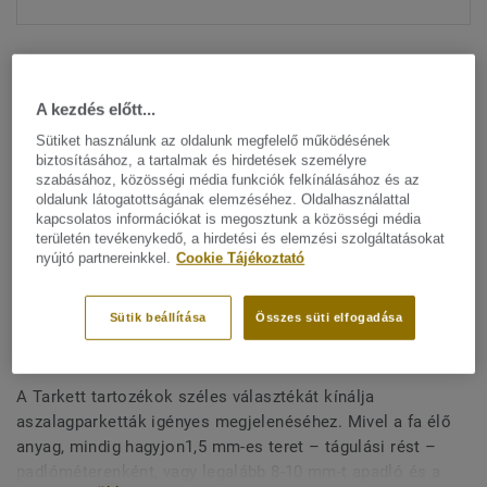
A kezdés előtt...
Sütiket használunk az oldalunk megfelelő működésének
biztosításához, a tartalmak és hirdetések személyre
szabásához, közösségi média funkciók felkínálásához és az
Minden dizájn megtekitése. (27)
oldalunk látogatottságának elemzéséhez. Oldalhasználattal
kapcsolatos információkat is megosztunk a közösségi média
All Accessories
|
Befejező munkák
|
Szegélylécek
területén tevékenykedő, a hirdetési és elemzési szolgáltatásokat
nyújtó partnereinkkel.
Cookie Tájékoztató
Dekoratív szegélyléc
szalagparkettához (Clipstar) -
Sütik beállítása
Összes süti elfogadása
OAK SOFT WHITE
A Tarkett tartozékok széles választékát kínálja
aszalagparketták igényes megjelenéséhez. Mivel a fa élő
anyag, mindig hagyjon1,5 mm-es teret – tágulási rést –
padlóméterenként, vagy legalább 8-10 mm-t apadló és a