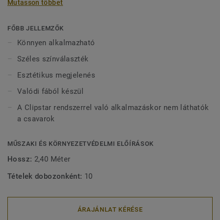
Mutasson többet
falak, küszöbök, csövek, lépcsők, kandallók, kőpadlók stb.
között. atágulási rés szegélylécekkel, profilokkal és
csőrózsákkal elrejthető. Aprofilok felszerelhetők
FŐBB JELLEMZŐK
szögekkel, csavarokkal, ragasztóval, de a TarkettClipstar
Könnyen alkalmazható
rendszeréhez is adaptálhatók.
Széles színválaszték
A Clipstar szegélylécek rétegelt lemezből
Esztétikus megjelenés
szélesszínválasztékban kaphatók. A Clipstar rendkívül
Valódi fából készül
felhasználóbarát: aszegélyléceket egyszerűen a falra külön
rögzítő kapcsokra kell felszerelni.
A Clipstar rendszerrel való alkalmazáskor nem láthatók
a csavarok
A fa természetes termék. Szín- és szerkezeti
MŰSZAKI ÉS KÖRNYEZETVÉDELMI ELŐÍRÁSOK
eltérésekelőfordulhatnak.
Hossz:
2,40 Méter
Tételek dobozonként:
10
ÁRAJÁNLAT KÉRÉSE