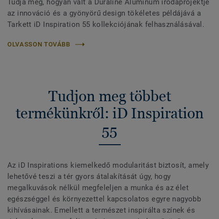
Tudja meg, hogyan vált a Duraline Aluminum irodaprojektje
az innováció és a gyönyörű design tökéletes példájává a
Tarkett iD Inspiration 55 kollekciójának felhasználásával.
OLVASSON TOVÁBB
Tudjon meg többet
termékünkről: iD Inspiration
55
Az iD Inspirations kiemelkedő modularitást biztosít, amely
lehetővé teszi a tér gyors átalakítását úgy, hogy
megalkuvások nélkül megfeleljen a munka és az élet
egészséggel és környezettel kapcsolatos egyre nagyobb
kihívásainak. Emellett a természet inspirálta színek és