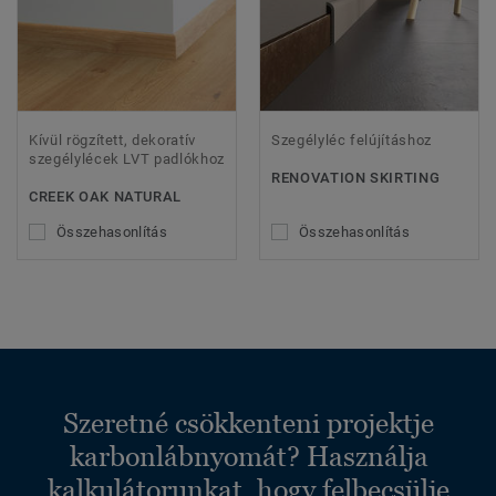
Kívül rögzített, dekoratív
Szegélyléc felújításhoz
szegélylécek LVT padlókhoz
RENOVATION SKIRTING
CREEK OAK NATURAL
Összehasonlítás
Összehasonlítás
Szeretné csökkenteni projektje
karbonlábnyomát? Használja
kalkulátorunkat, hogy felbecsülje