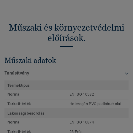
Műszaki és környezetvédelmi
előírások.
Műszaki adatok
Tanúsítvány
Terméktípus
Norma
EN ISO 10582
Tarkett-érték
Heterogén PVC padlóburkolat
Lakossági besorolás
Norma
EN ISO 10874
Tarkett-érték
23 Erős