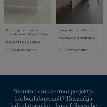
Kívül rögzített, dekoratív
Szegélyléc felújításhoz
szegélylécek LVT padlókhoz
RENOVATION SKIRTING
DELICATE OAK SUGAR
Összehasonlítás
Összehasonlítás
Szeretné csökkenteni projektje
karbonlábnyomát? Használja
kalkulátorunkat, hogy felbecsülje