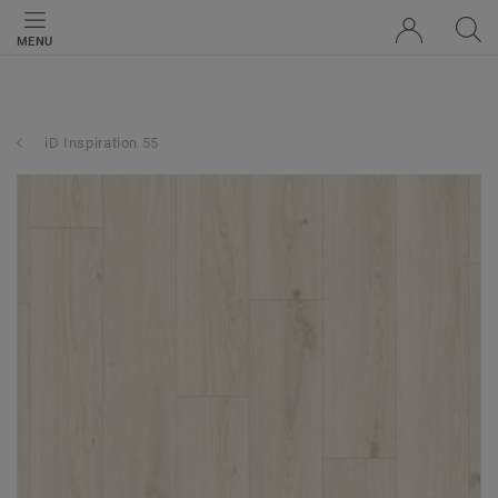
MENU
iD Inspiration 55