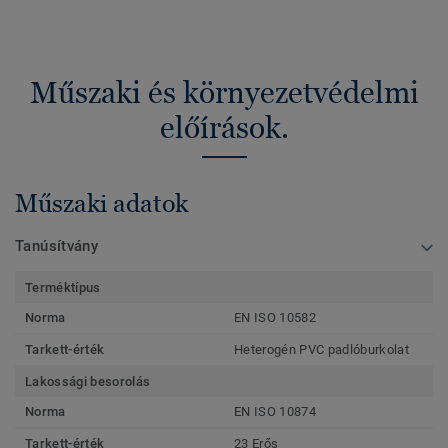
Műszaki és környezetvédelmi
előírások.
Műszaki adatok
Tanúsítvány
Terméktípus
Norma
EN ISO 10582
Tarkett-érték
Heterogén PVC padlóburkolat
Lakossági besorolás
Norma
EN ISO 10874
Tarkett-érték
23 Erős