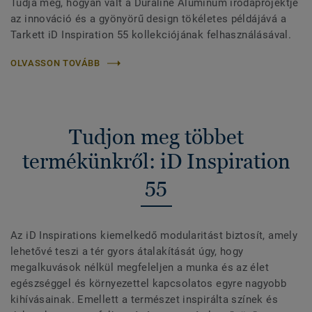
Tudja meg, hogyan vált a Duraline Aluminum irodaprojektje
az innováció és a gyönyörű design tökéletes példájává a
Tarkett iD Inspiration 55 kollekciójának felhasználásával.
OLVASSON TOVÁBB
Tudjon meg többet
termékünkről: iD Inspiration
55
Az iD Inspirations kiemelkedő modularitást biztosít, amely
lehetővé teszi a tér gyors átalakítását úgy, hogy
megalkuvások nélkül megfeleljen a munka és az élet
egészséggel és környezettel kapcsolatos egyre nagyobb
kihívásainak. Emellett a természet inspirálta színek és