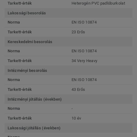
Tarkett-érték
Heterogén PVC padlóburkolat
Lakossági besorolás
Norma
EN ISO 10874
Tarkett-érték
23 Erős
Kereskedelmi besorolás
Norma
EN ISO 10874
Tarkett-érték
34 Very Heavy
Intézményi besorolás
Norma
EN ISO 10874
Tarkett-érték
43 Erős
Intézményi jótállás (években)
Norma
-
Tarkett-érték
10 év
Lakossági jótállás (években)