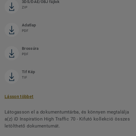
3DS/DAE/OBJ fájlok
ZIP
Adatlap
PDF
Brossúra
PDF
Tif Kép
TIF
Lásson többet
Látogasson el a dokumentumtárba, és könnyen megtalálja
a(z) iD Inspiration High Traffic 70 - Kifutó kollekció összes
letölthető dokumentumát.