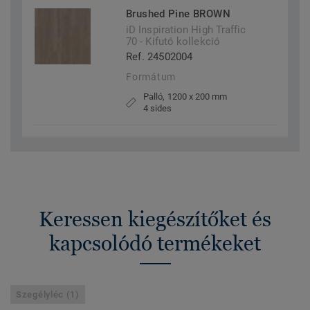
Brushed Pine BROWN
iD Inspiration High Traffic
70 - Kifutó kollekció
Ref. 24502004
Formátum
Palló, 1200 x 200 mm
4 sides
Keressen kiegészítőket és
kapcsolódó termékeket
Szegélyléc (1)