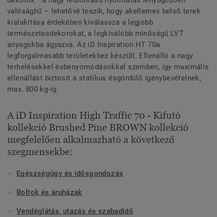
dekorok –a nagy felbontású nyomtatás lenyűgözően
valósághű – lehetővé teszik, hogy akellemes belső terek
kialakítása érdekében kiválassza a legjobb
természetesdekorokat, a legkiválóbb minőségű LVT
anyagokba ágyazva. Az iD Inspiration HT 70a
legforgalmasabb területekhez készült. Ellenálló a nagy
terhelésekkel ésbenyomódásokkal szemben, így maximális
ellenállást biztosít a statikus ésgördülő igénybevételnek,
max. 800 kg-ig.
A iD Inspiration High Traffic 70 - Kifutó
kollekció Brushed Pine BROWN kollekció
megfelelően alkalmazható a következő
szegmensekbe:
Egészségügy és idősgondozás
Boltok és áruházak
Vendéglátás, utazás és szabadidő