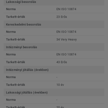
Lakossági besorolás
Norma
EN ISO 10874
Tarkett-érték
23 Erős
Kereskedelmi besorolás
Norma
EN ISO 10874
Tarkett-érték
34 Very Heavy
Intézményi besorolás
Norma
EN ISO 10874
Tarkett-érték
43 Erős
Intézményi jótállás (években)
Norma
-
Tarkett-érték
10 év
Lakossági jótállás (években)
Norma
-
Tarkett-érték
20 év