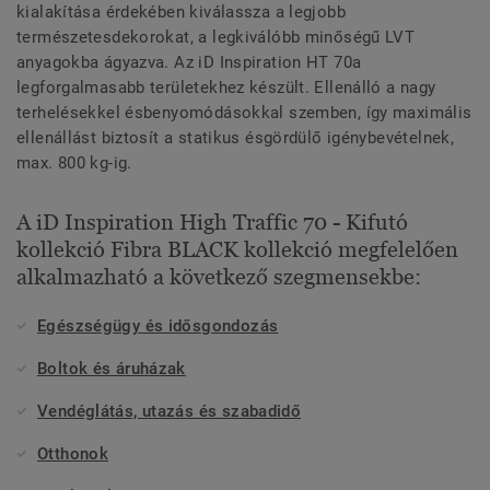
kialakítása érdekében kiválassza a legjobb
természetesdekorokat, a legkiválóbb minőségű LVT
anyagokba ágyazva. Az iD Inspiration HT 70a
legforgalmasabb területekhez készült. Ellenálló a nagy
terhelésekkel ésbenyomódásokkal szemben, így maximális
ellenállást biztosít a statikus ésgördülő igénybevételnek,
max. 800 kg-ig.
A iD Inspiration High Traffic 70 - Kifutó
kollekció Fibra BLACK kollekció megfelelően
alkalmazható a következő szegmensekbe:
Egészségügy és idősgondozás
Boltok és áruházak
Vendéglátás, utazás és szabadidő
Otthonok