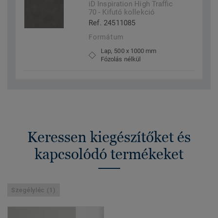
iD Inspiration High Traffic
70 - Kifutó kollekció
Ref. 24511085
Formátum
Lap, 500 x 1000 mm
Fózolás nélkül
Keressen kiegészítőket és
kapcsolódó termékeket
Szegélyléc (1)