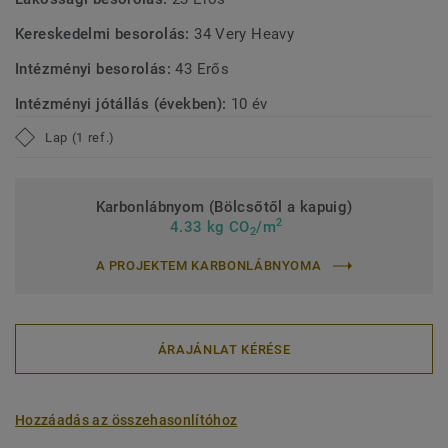
Kereskedelmi besorolás:
34 Very Heavy
Intézményi besorolás:
43 Erős
Intézményi jótállás (években):
10 év
Lap (1 ref.)
Karbonlábnyom (Bölcsőtől a kapuig)
2
4.33 kg CO
/m
2
A PROJEKTEM KARBONLÁBNYOMA
ÁRAJÁNLAT KÉRÉSE
Hozzáadás az összehasonlítóhoz