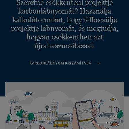
Szeretné csökkenteni projektje
karbonlábnyomát? Használja
kalkulátorunkat, hogy felbecsülje
projektje lábnyomát, és megtudja,
hogyan csökkentheti azt
újrahasznosítással.
KARBONLÁBNYOM KISZÁMÍTÁSA