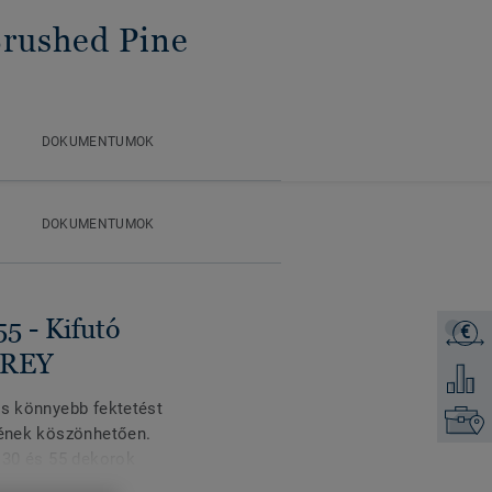
Brushed Pine
DOKUMENTUMOK
DOKUMENTUMOK
55 - Kifutó
€
Árajánl
 GREY
Hozzáad
és könnyebb fektetést
Keresse
erének köszönhetően.
d 30 és 55 dekorok
félmerev tulajdonság