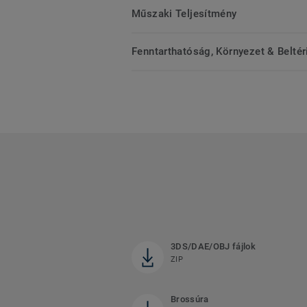
Műszaki Teljesítmény
Fenntarthatóság, Környezet & Belté
3DS/DAE/OBJ fájlok
ZIP
Brossúra