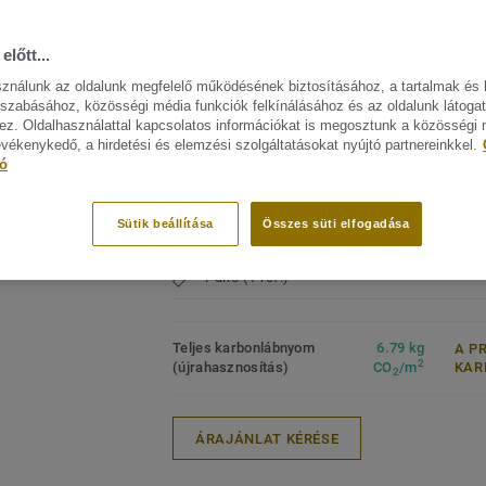
felé. A merevítés extra stabilitást ad te
FŐBB JELLEMZŐK
MŰSZA
lehetőséget teremt arra, hogy meglévő p
ELŐÍR
előtt...
Európában készül
járólapokra legyenek lerakva szoros ille
Termék
Nagy forgalomnak kitett
sználunk az oldalunk megfelelő működésének biztosításához, a tartalmak és 
afektetési útmutatót).
padlób
területekhez
szabásához, közösségi média funkciók felkínálásához és az oldalunk látoga
zájn megtekitése. (42)
Lakoss
Gyors fektetés
z. Oldalhasználattal kapcsolatos információkat is megosztunk a közösségi
Egyszerű felújítás
Keresk
evékenykedő, a hirdetési és elemzési szolgáltatásokat nyújtó partnereinkkel.
tó
Könnyű gondozás és egyszerű
Intézm
karbantartás
Intézmé
42 dekor
Sütik beállítása
Összes süti elfogadása
4 formátum
Palló (1 ref.)
Teljes karbonlábnyom
6.79 kg
A P
2
(újrahasznosítás)
CO
/m
KAR
2
ÁRAJÁNLAT KÉRÉSE