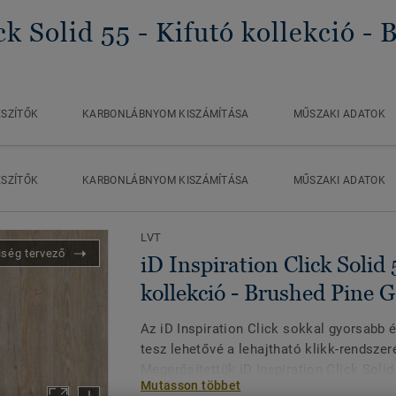
ck Solid 55 - Kifutó kollekció
- 
ÉSZÍTŐK
KARBONLÁBNYOM KISZÁMÍTÁSA
MŰSZAKI ADATOK
Click Solid 55 - Kifutó kollekció
Brushed Pine GREY
ÉSZÍTŐK
KARBONLÁBNYOM KISZÁMÍTÁSA
MŰSZAKI ADATOK
LVT
iség tervező
iD Inspiration Click Solid 
kollekció - Brushed Pine
Az iD Inspiration Click sokkal gyorsabb 
tesz lehetővé a lehajtható klikk-rendsz
Megerősítettük iD Inspiration Click Soli
Mutasson többet
merevségét,eltávolodva a rugalmastól a 