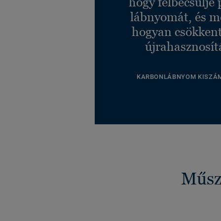
hogy felbecsülje 
lábnyomát, és m
hogyan csökkent
újrahasznosít
KARBONLÁBNYOM KISZÁ
Műsza