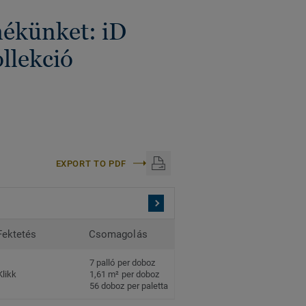
mékünket: iD
ollekció
EXPORT TO PDF
Fektetés
Csomagolás
7 palló per doboz
Klikk
1,61 m² per doboz
56 doboz per paletta