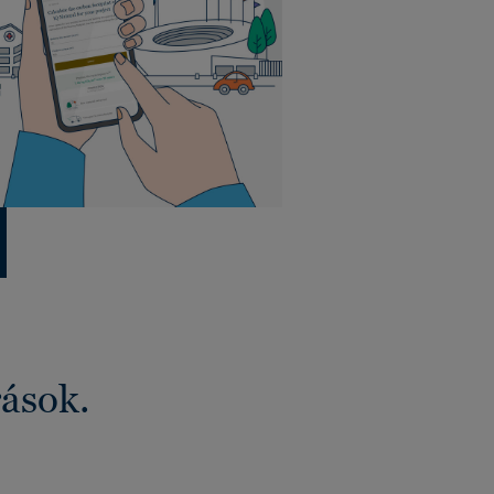
rások.