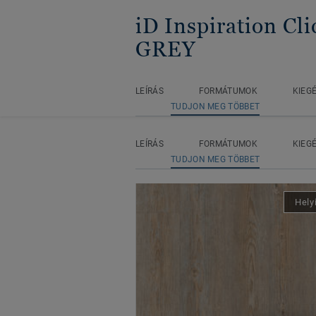
iD Inspiration Cli
GREY
LEÍRÁS
FORMÁTUMOK
KIEG
TUDJON MEG TÖBBET
Főoldal
LVT
iD Inspiration 
LEÍRÁS
FORMÁTUMOK
KIEG
TUDJON MEG TÖBBET
Hely