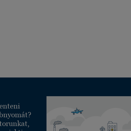
enteni
ábnyomát?
torunkat,