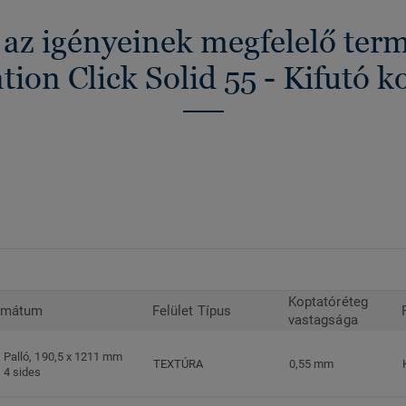
 az igényeinek megfelelő ter
tion Click Solid 55 - Kifutó k
Koptatóréteg
rmátum
Felület Típus
vastagsága
Palló, 190,5 x 1211 mm
TEXTÚRA
0,55 mm
4 sides