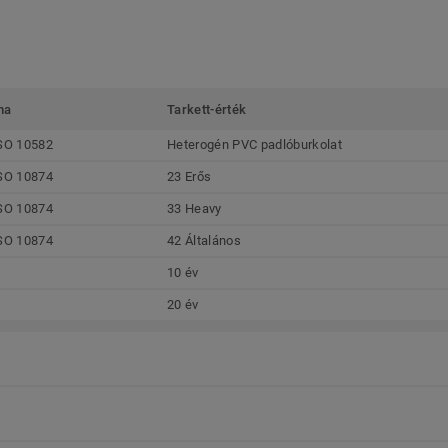
ma
Tarkett-érték
SO 10582
Heterogén PVC padlóburkolat
SO 10874
23 Erős
SO 10874
33 Heavy
SO 10874
42 Általános
10 év
20 év