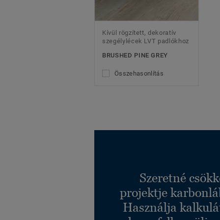
Kívül rögzített, dekoratív
szegélylécek LVT padlókhoz
BRUSHED PINE GREY
Összehasonlítás
Szeretné csökk
projektje karbonl
Használja kalkulá