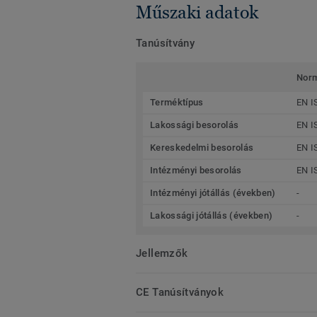
Műszaki adatok
Tanúsítvány
Nor
Terméktípus
EN I
Lakossági besorolás
EN I
Kereskedelmi besorolás
EN I
Intézményi besorolás
EN I
Intézményi jótállás (években)
-
Lakossági jótállás (években)
-
Jellemzők
CE Tanúsítványok