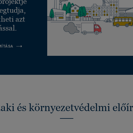
projektje
egtudja,
heti azt
ással.
MÍTÁSA
ki és környezetvédelmi előí