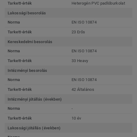
Tarkett-érték
Heterogén PVC padlóburkolat
Lakossági besorolás
Norma
EN ISO 10874
Tarkett-érték
23 Erős
Kereskedelmi besorolás
Norma
EN ISO 10874
Tarkett-érték
33 Heavy
Intézményi besorolás
Norma
EN ISO 10874
Tarkett-érték
42 Általános
Intézményi jótállás (években)
Norma
-
Tarkett-érték
10 év
Lakossági jótállás (években)