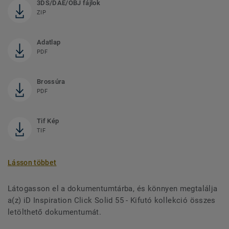
3DS/DAE/OBJ fájlok
ZIP
Adatlap
PDF
Brossúra
PDF
Tif Kép
TIF
Lásson többet
Látogasson el a dokumentumtárba, és könnyen megtalálja
a(z) iD Inspiration Click Solid 55 - Kifutó kollekció összes
letölthető dokumentumát.