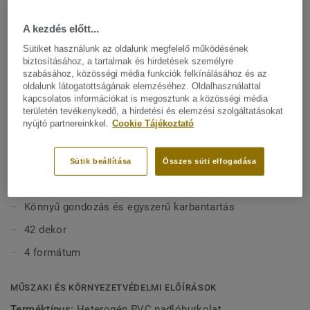
fektetést tesz lehetővé a lehajtható klikk-rendszerének
A kezdés előtt...
köszönhetően. Megerősítettük iD Inspiration Click Solid 30
és 55 dekorok merevségét,eltávolodva a rugalmastól a
Sütiket használunk az oldalunk megfelelő működésének
Mutasson többet
félmerev tulajdonság felé. A merevítés extra stabilitást ad
biztosításához, a tartalmak és hirdetések személyre
szabásához, közösségi média funkciók felkínálásához és az
termékeinknek, és lehetőséget teremt arra, hogy meglévő
oldalunk látogatottságának elemzéséhez. Oldalhasználattal
padlókra vagy kerámia járólapokra legyenek lerakva szoros
FŐBB JELLEMZŐK
kapcsolatos információkat is megosztunk a közösségi média
illesztésekkel (lásd afektetési útmutatót).
területén tevékenykedő, a hirdetési és elemzési szolgáltatásokat
Európában készül
nyújtó partnereinkkel.
Cookie Tájékoztató
Nagy forgalomnak kitett területekhez
Gyors fektetés
Sütik beállítása
Összes süti elfogadása
Egyszerű felújítás
Könnyű gondozás és egyszerű karbantartás
42 dekor
4 formátum
MŰSZAKI ÉS KÖRNYEZETVÉDELMI ELŐÍRÁSOK
Terméktípus:
Heterogén PVC padlóburkolat