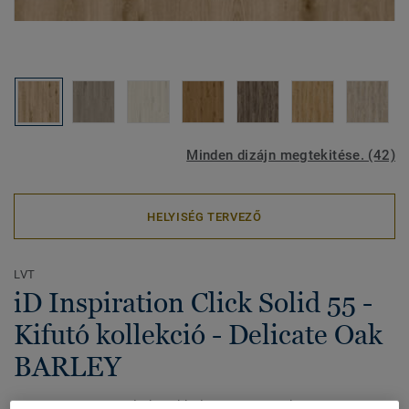
Minden dizájn megtekitése. (42)
HELYISÉG TERVEZŐ
LVT
iD Inspiration Click Solid 55 -
Kifutó kollekció - Delicate Oak
BARLEY
Az iD Inspiration Click sokkal gyorsabb és könnyebb