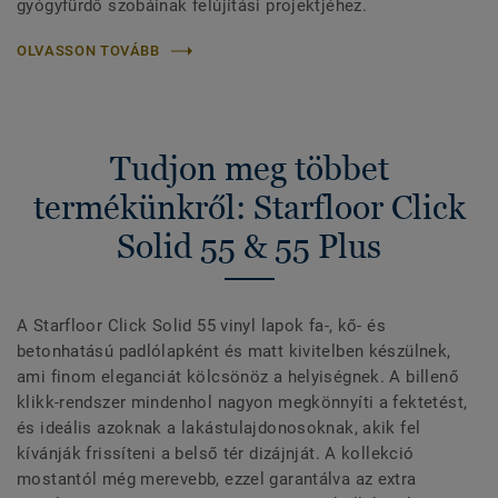
gyógyfürdő szobáinak felújítási projektjéhez.
OLVASSON TOVÁBB
Tudjon meg többet
termékünkről: Starfloor Click
Solid 55 & 55 Plus
A Starfloor Click Solid 55 vinyl lapok fa-, kő- és
betonhatású padlólapként és matt kivitelben készülnek,
ami finom eleganciát kölcsönöz a helyiségnek. A billenő
klikk-rendszer mindenhol nagyon megkönnyíti a fektetést,
és ideális azoknak a lakástulajdonosoknak, akik fel
kívánják frissíteni a belső tér dizájnját. A kollekció
mostantól még merevebb, ezzel garantálva az extra