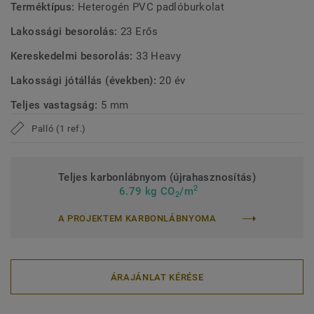
Terméktípus:
Heterogén PVC padlóburkolat
Lakossági besorolás:
23 Erős
Kereskedelmi besorolás:
33 Heavy
Lakossági jótállás (években):
20 év
Teljes vastagság:
5 mm
Palló (1 ref.)
Teljes karbonlábnyom (újrahasznosítás)
2
6.79 kg CO
/m
2
A PROJEKTEM KARBONLÁBNYOMA
ÁRAJÁNLAT KÉRÉSE