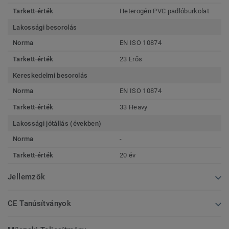
Tarkett-érték
Heterogén PVC padlóburkolat
Lakossági besorolás
Norma
EN ISO 10874
Tarkett-érték
23 Erős
Kereskedelmi besorolás
Norma
EN ISO 10874
Tarkett-érték
33 Heavy
Lakossági jótállás (években)
Norma
-
Tarkett-érték
20 év
Jellemzők
CE Tanúsítványok