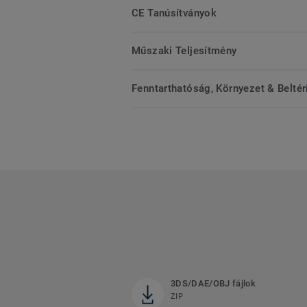
CE Tanúsítványok
Műszaki Teljesítmény
Fenntarthatóság, Környezet & Belté
3DS/DAE/OBJ fájlok
ZIP