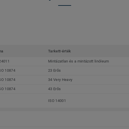
ma
Tarkett-érték
24011
Mintázatlan és a mintázott linóleum
SO 10874
23 Erős
SO 10874
34 Very Heavy
SO 10874
43 Erős
ISO 14001