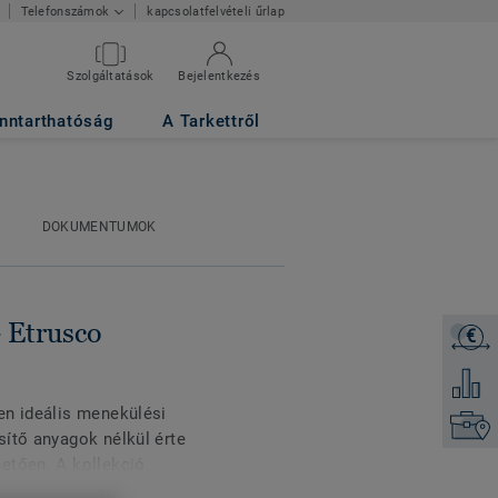
kapcsolatfelvételi űrlap
Telefonszámok
Szolgáltatások
Bejelentkezés
nntarthatóság
A Tarkettről
DOKUMENTUMOK
 Etrusco
€
Árajánl
Hozzáad
en ideális menekülési
Keresse
sítő anyagok nélkül érte
etően. A kollekció
ű színárnyalatokat