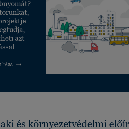
ábnyomát?
torunkat,
projektje
egtudja,
heti azt
ással.
MÍTÁSA
ki és környezetvédelmi előí