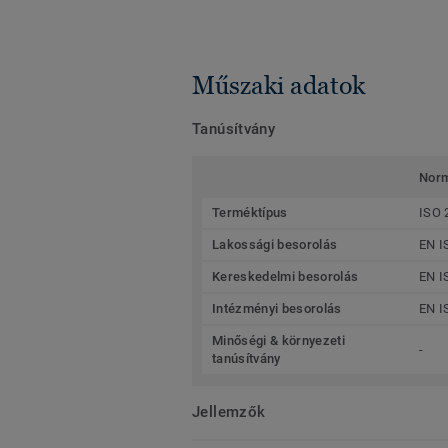
Műszaki adatok
Tanúsítvány
Nor
Terméktípus
ISO 
Lakossági besorolás
EN I
Kereskedelmi besorolás
EN I
Intézményi besorolás
EN I
Minőségi & környezeti
-
tanúsítvány
Jellemzők