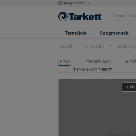
Magyarország
Etrusco xf²™ Bfl
Termékek
Szegmensek
Főoldal
Linóleum
Etrusco x
LEÍRÁS
FORMÁTUMOK
KIEG
TUDJON MEG TÖBBET
Hely