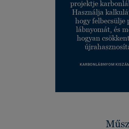
projektje karbonl
Használja kalkulá
hogy felbecsülje 
lábnyomát, és m
hogyan csökkent
újrahasznosít
KARBONLÁBNYOM KISZÁ
Műsza