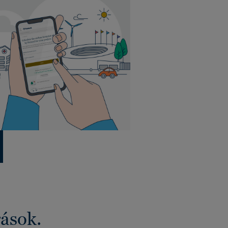
rások.