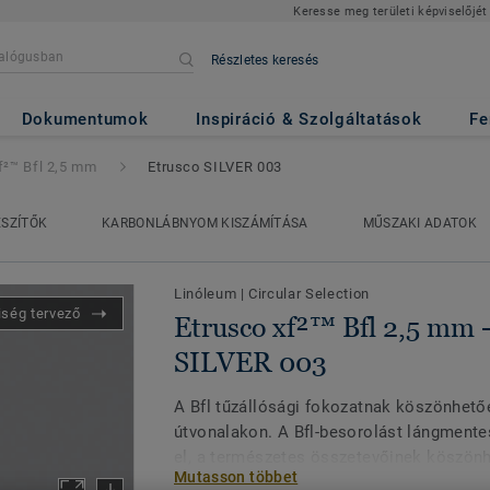
Keresse meg területi képviselőjét
Részletes keresés
 2,5 mm
- Etrusco SILVER 003
Dokumentumok
Inspiráció & Szolgáltatások
Fe
f²™ Bfl 2,5 mm
Etrusco SILVER 003
ÉSZÍTŐK
KARBONLÁBNYOM KISZÁMÍTÁSA
MŰSZAKI ADATOK
Linóleum
|
Circular Selection
iség tervező
Etrusco xf²™ Bfl 2,5 mm -
SILVER 003
A Bfl tűzállósági fokozatnak köszönhető
útvonalakon. A Bfl-besorolást lángmente
el, a természetes összetevőinek köszönh
Mutasson többet
dizájnja modern, minimalista, és egyszer