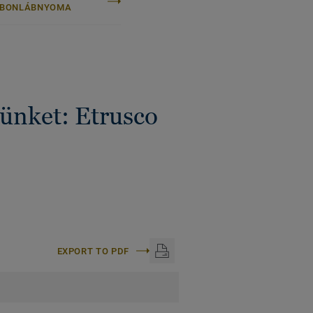
RBONLÁBNYOMA
künket: Etrusco
EXPORT TO PDF