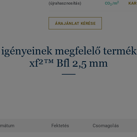
2
(újrahasznosítás)
CO
/m
KA
2
ÁRAJÁNLAT KÉRÉSE
 igényeinek megfelelő termé
xf²™ Bfl 2,5 mm
rmátum
Fektetés
Csomagolás