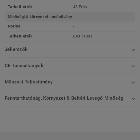
Tarkett-érték
43 Erős
Minőségi & környezeti tanúsítvány
Norma
-
Tarkett-érték
ISO 14001
Jellemzők
CE Tanúsítványok
Műszaki Teljesítmény
Fenntarthatóság, Környezet & Beltéri Levegő Minőség