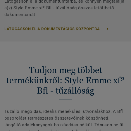
Látogasson el a dokumentumtárba, és könnyen megtalálja
a(z) Style Emme xf² Bfl - tűzállóság összes letölthető
dokumentumát.
LÁTOGASSON EL A DOKUMENTÁCIÓS KÖZPONTBA
Tudjon meg többet
termékünkről: Style Emme xf²
Bfl - tűzállóság
Tűzálló megoldás, ideális menekülési útvonalakhoz. A Bfl
besorolást természetes összetevőinek köszönheti,
lángálló adalékanyagok hozzáadása nélkül. Tónuson belüli