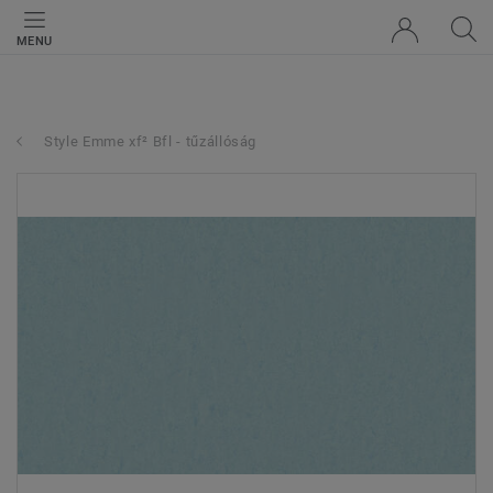
MENU
Style Emme xf² Bfl - tűzállóság