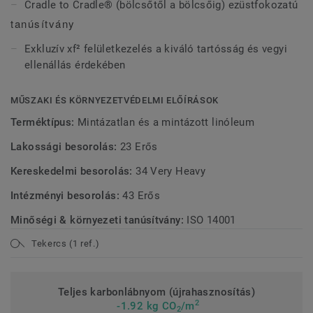
Cradle to Cradle® (bölcsőtől a bölcsőig) ezüstfokozatú
tanúsítvány
Exkluzív xf² felületkezelés a kiváló tartósság és vegyi
ellenállás érdekében
MŰSZAKI ÉS KÖRNYEZETVÉDELMI ELŐÍRÁSOK
Terméktípus:
Mintázatlan és a mintázott linóleum
Lakossági besorolás:
23 Erős
Kereskedelmi besorolás:
34 Very Heavy
Intézményi besorolás:
43 Erős
Minőségi & környezeti tanúsítvány:
ISO 14001
Tekercs (1 ref.)
Teljes karbonlábnyom (újrahasznosítás)
2
-1.92 kg CO
/m
2