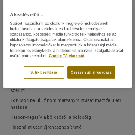
lángálló adalékanyagok hozzáadása nélkül. Tónuson belüli
márványmintázat, amely újragondolja a klasszikus
A kezdés előtt...
Mutasson többet
linóleumot visszafogott, földszínű palettával és finom
erezettel. A kollekció 94%-ban felelősen beszerzett
Sütiket használunk az oldalunk megfelelő működésének
biztosításához, a tartalmak és hirdetések személyre
természetes alapanyagokból készül, Cradle to Cradle
FŐBB JELLEMZŐK
szabásához, közösségi média funkciók felkínálásához és az
Certified® Silver minősítéssel rendelkezik, és a
teljes
Kérésre elérhető, minimum rendelési mennyiséggel
oldalunk látogatottságának elemzéséhez. Oldalhasználattal
életciklust figyelembe véve karbonnegatív
.
kapcsolatos információkat is megosztunk a közösségi média
Olaszországban készül
területén tevékenykedő, a hirdetési és elemzési szolgáltatásokat
nyújtó partnereinkkel.
Cookie Tájékoztató
Természetes Bfl tűzállósági fokozat (nincs hozzáadott
lángmentesítő)
Sütik beállítása
Összes süti elfogadása
Karbonnegatív A–D értékek újrahasznosítási
forgatókönyvvel, valamint Cradle to Gate (A1–A3)
szerint
Tónuson belüli, finom márványmintázat matt felületi
hatással
Karbon-negatív a bölcsőtől a bölcsőig
Használat után újrahasznosítható