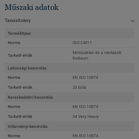
Műszaki adatok
Tanúsítvány
Terméktípus
Norma
ISO 24011
Mintázatlan és a mintázott
Tarkett-érték
linóleum
Lakossági besorolás
Norma
EN ISO 10874
Tarkett-érték
23 Erős
Kereskedelmi besorolás
Norma
EN ISO 10874
Tarkett-érték
34 Very Heavy
Intézményi besorolás
Norma
EN ISO 10874