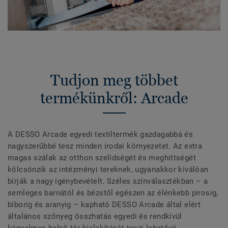
Tudjon meg többet
termékünkről: Arcade
A DESSO Arcade egyedi textiltermék gazdagabbá és
nagyszerűbbé tesz minden irodai környezetet. Az extra
magas szálak az otthon szelídségét és meghittségét
kölcsönzik az intézményi tereknek, ugyanakkor kiválóan
bírják a nagy igénybevételt. Széles színválasztékban – a
semleges barnától és bézstől egészen az élénkebb pirosig,
bíborig és aranyig – kapható DESSO Arcade által elért
általános szőnyeg összhatás egyedi és rendkívül