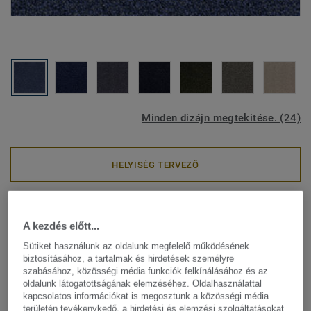
Minden dizájn megtekitése. (24)
HELYISÉG TERVEZŐ
Modulszőnyegek
Arcade - Arcade B023 8802
A kezdés előtt...
Sütiket használunk az oldalunk megfelelő működésének
biztosításához, a tartalmak és hirdetések személyre
szabásához, közösségi média funkciók felkínálásához és az
oldalunk látogatottságának elemzéséhez. Oldalhasználattal
A DESSO Arcade egyedi textiltermék gazdagabbá és
kapcsolatos információkat is megosztunk a közösségi média
nagyszerűbbé tesz minden irodai környezetet. Az extra
területén tevékenykedő, a hirdetési és elemzési szolgáltatásokat