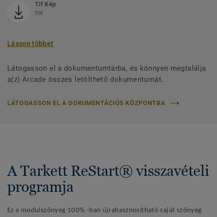
Tif Kép
TIF
Lásson többet
Látogasson el a dokumentumtárba, és könnyen megtalálja
a(z) Arcade összes letölthető dokumentumát.
LÁTOGASSON EL A DOKUMENTÁCIÓS KÖZPONTBA
A Tarkett ReStart® visszavételi
programja
Ez a modulszőnyeg 100% -ban újrahasznosítható saját szőnyeg