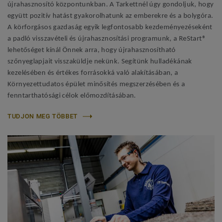
újrahasznosító központunkban. A Tarkettnél úgy gondoljuk, hogy
együtt pozitív hatást gyakorolhatunk az emberekre és a bolygóra.
A körforgásos gazdaság egyik legfontosabb kezdeményezéseként
a padló visszavételi és újrahasznosítási programunk, a ReStart®
lehetőséget kínál Önnek arra, hogy újrahasznosítható
szőnyeglapjait visszaküldje nekünk. Segítünk hulladékának
kezelésében és értékes forrásokká való alakításában, a
Környezettudatos épület minősítés megszerzésében és a
fenntarthatósági célok előmozdításában.
TUDJON MEG TÖBBET