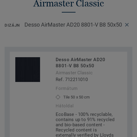
Airmaster Classic
Desso AirMaster AD20 8801-V B8 50x50
DIZÁJN
Desso AirMaster AD20
8801-V B8 50x50
Airmaster Classic
Ref. 712211010
Formátum
Tile 50 x 50 cm
Hátoldal
EcoBase - 100% recyclable,
contains up to 91% recycled
and bio-based content -
Recycled content is
externally verified by Lloyds