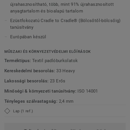
újrahasznosítható, több, mint 91% újrahasznosított
kőolaj alapú összetevőket.
anyagtartalom és bioalapú tartalom
*A GUI tesztjelentés alapján AirMaster® 090225-01 DF
Ezüstfokozatú Cradle to Cradle® (Bölcsőtől-bölcsőig)
DESSO AirMaster®-rel szemben a szabványos sima
tanúsítvány
padlóval és a szabványos strukturált hurkos szőnyeggel
Európában készül
szemben (középértékek).
MŰSZAKI ÉS KÖRNYEZETVÉDELMI ELŐÍRÁSOK
Terméktípus:
Textil padlóburkolatok
Kereskedelmi besorolás:
33 Heavy
Lakossági besorolás:
23 Erős
Minőségi & környezeti tanúsítvány:
ISO 14001
Tényleges szálvastagság:
2,4 mm
Lap (1 ref.)