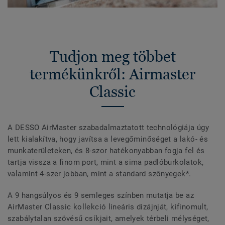
Tudjon meg többet
termékünkről: Airmaster
Classic
A DESSO AirMaster szabadalmaztatott technológiája úgy
lett kialakítva, hogy javítsa a levegőminőséget a lakó- és
munkaterületeken, és 8-szor hatékonyabban fogja fel és
tartja vissza a finom port, mint a sima padlóburkolatok,
valamint 4-szer jobban, mint a standard szőnyegek*.
A 9 hangsúlyos és 9 semleges színben mutatja be az
AirMaster Classic kollekció lineáris dizájnját, kifinomult,
szabálytalan szövésű csíkjait, amelyek térbeli mélységet,