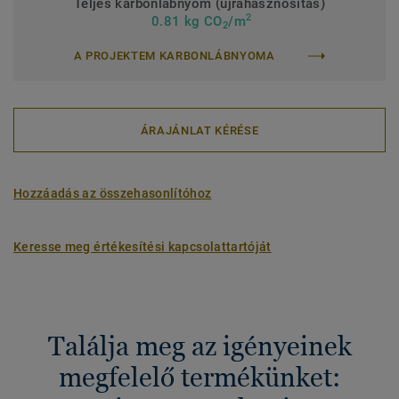
Teljes karbonlábnyom (újrahasznosítás)
2
0.81 kg CO
/m
2
A PROJEKTEM KARBONLÁBNYOMA
ÁRAJÁNLAT KÉRÉSE
Hozzáadás az összehasonlítóhoz
Keresse meg értékesítési kapcsolattartóját
Találja meg az igényeinek
megfelelő termékünket: