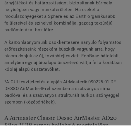
árnyjátékot és határozottságot biztosítanak bármely
helyiségben vagy munkaterületen. Ha ezeket a
modulszőnyegeket a Sphere és az Earth organikusabb
felületeivel és színeivel kombinálja, gazdag textúrájú
padlómintákat hoz létre.
A karbonlábnyomunk csökkentésére irányuló folyamatos
erőfeszítéseink részeként büszkék vagyunk arra, hogy
piacra dobjuk az új, továbbfejlesztett EcoBase hátoldalt,
amelyben egy új bioalapú összetevő váltja fel a korábban
kőolaj alapú összetevőket.
*A GUI tesztjelentés alapján AirMaster® 090225-01 DF
DESSO AirMaster®-rel szemben a szabványos sima
padlóval és a szabványos strukturált hurkos szőnyeggel
szemben (középértékek).
A Airmaster Classic Desso AirMaster AD20
8801-V B8 50x50 kollekció megfelelően