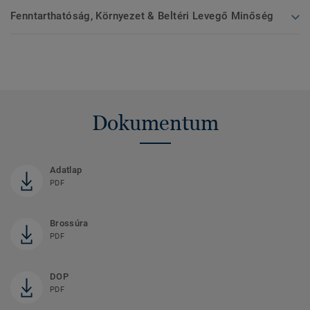
Fenntarthatóság, Környezet & Beltéri Levegő Minőség
Dokumentum
Adatlap
PDF
Brossúra
PDF
DOP
PDF