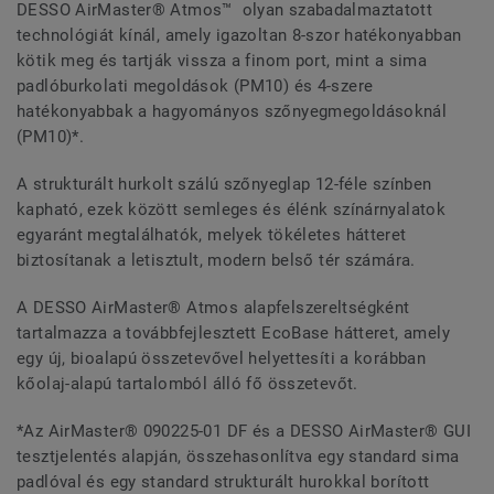
DESSO AirMaster® Atmos™ olyan szabadalmaztatott
technológiát kínál, amely igazoltan 8-szor hatékonyabban
kötik meg és tartják vissza a finom port, mint a sima
padlóburkolati megoldások (PM10) és 4-szere
hatékonyabbak a hagyományos szőnyegmegoldásoknál
(PM10)*.
A strukturált hurkolt szálú szőnyeglap 12-féle színben
kapható, ezek között semleges és élénk színárnyalatok
egyaránt megtalálhatók, melyek tökéletes hátteret
biztosítanak a letisztult, modern belső tér számára.
A DESSO AirMaster® Atmos alapfelszereltségként
tartalmazza a továbbfejlesztett EcoBase hátteret, amely
egy új, bioalapú összetevővel helyettesíti a korábban
kőolaj-alapú tartalomból álló fő összetevőt.
*Az AirMaster® 090225-01 DF és a DESSO AirMaster® GUI
tesztjelentés alapján, összehasonlítva egy standard sima
padlóval és egy standard strukturált hurokkal borított