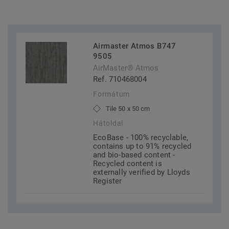
Airmaster Atmos B747
9505
AirMaster® Atmos
Ref. 710468004
Formátum
Tile 50 x 50 cm
Hátoldal
EcoBase - 100% recyclable,
contains up to 91% recycled
and bio-based content -
Recycled content is
externally verified by Lloyds
Register