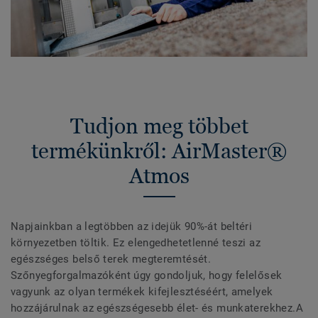
Tudjon meg többet
termékünkről: AirMaster®
Atmos
Napjainkban a legtöbben az idejük 90%-át beltéri
környezetben töltik. Ez elengedhetetlenné teszi az
egészséges belső terek megteremtését.
Szőnyegforgalmazóként úgy gondoljuk, hogy felelősek
vagyunk az olyan termékek kifejlesztéséért, amelyek
hozzájárulnak az egészségesebb élet- és munkaterekhez.A