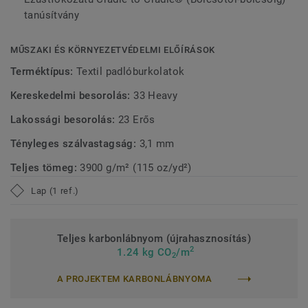
tesztjelentés alapján, összehasonlítva egy standard sima
tanúsítvány
padlóval és egy standard strukturált hurokkal borított
szőnyeggel (medián értékek).
MŰSZAKI ÉS KÖRNYEZETVÉDELMI ELŐÍRÁSOK
Terméktípus:
Textil padlóburkolatok
>
Ez a kollekció a
Circular Selection
része.
Kereskedelmi besorolás:
33 Heavy
Lakossági besorolás:
23 Erős
Tényleges szálvastagság:
3,1 mm
Teljes tömeg:
3900 g/m² (115 oz/yd²)
Lap (1 ref.)
Teljes karbonlábnyom (újrahasznosítás)
2
1.24 kg CO
/m
2
A PROJEKTEM KARBONLÁBNYOMA