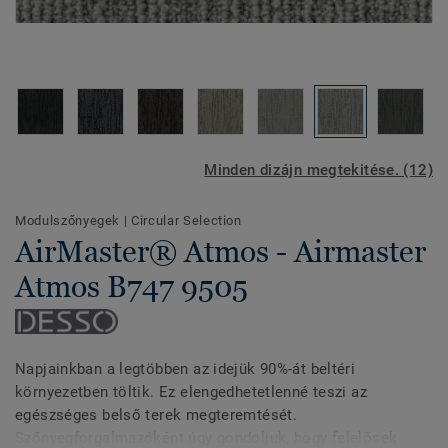
Minden dizájn megtekitése. (12)
Modulszőnyegek
|
Circular Selection
AirMaster® Atmos - Airmaster
Atmos B747 9505
Napjainkban a legtöbben az idejük 90%-át beltéri
környezetben töltik. Ez elengedhetetlenné teszi az
egészséges belső terek megteremtését.
Szőnyegforgalmazóként úgy gondoljuk, hogy felelősek