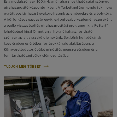
Ez a modulszőnyeg 100% -ban újrahasznosítható saját szőnyeg
újrahasznosító központunkban. A Tarkettnél úgy gondoljuk, hogy
együtt pozitív hatást gyakorolhatunk az emberekre és a bolygóra.
A körforgásos gazdaság egyik legfontosabb kezdeményezéseként
a padló visszavételi és újrahasznosítási programunk, a ReStart®
lehetőséget kínál Önnek arra, hogy újrahasznosítható
szőnyeglapjait visszaküldje nekünk. Segítünk hulladékának
kezelésében és értékes forrásokká való alakításában, a
Környezettudatos épület minősítés megszerzésében és a
fenntarthatósági célok előmozdításában.
TUDJON MEG TÖBBET