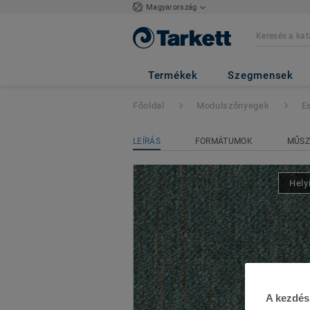
Magyarország
Essence Structure
Termékek
Szegmensek
Főoldal
Modulszőnyegek
E
LEÍRÁS
FORMÁTUMOK
MŰSZ
Hely
A kezdés 