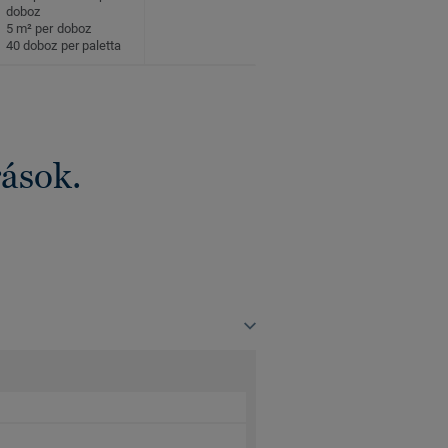
doboz
5 m² per doboz
40 doboz per paletta
rások.