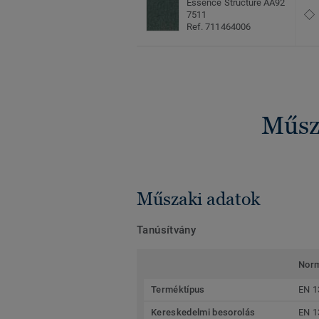
Essence Structure AA92
7511
Ref. 711464006
Műsza
Műszaki adatok
Tanúsítvány
Nor
Terméktípus
EN 1
Kereskedelmi besorolás
EN 1