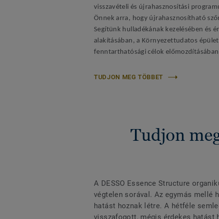
visszavételi és újrahasznosítási program
Önnek arra, hogy újrahasznosítható szőn
Segítünk hulladékának kezelésében és ér
alakításában, a
Környezettudatos épület
fenntarthatósági célok előmozdításában
TUDJON MEG TÖBBET
Tudjon meg
A DESSO Essence Structure organiku
végtelen sorával. Az egymás mellé h
hatást hoznak létre. A hétféle semle
visszafogott, mégis érdekes hatást h