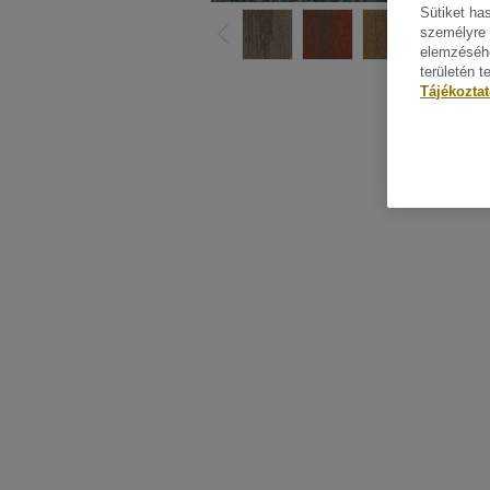
Sütiket ha
személyre 
elemzéséhe
területén t
Minden di
Tájékozta