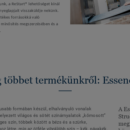
unk, a ReStart® lehetőséget kínál
yeglapjait visszaküldje nekünk.
tékes forrásokká való
 minősítés megszerzésében és a
.
 többet termékünkről: Essenc
A Es
sabb formában készül, elhalványuló vonalak
elyezett világos és sötét színárnyalatok „kőmosott”
Stru
ges szín, többek között a bézs és a szürke,
megf
oz létre, míg az ötféle vibrálóbb szín – kék, pávakék,