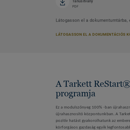
Tanúsítvány
PDF
Látogasson el a dokumentumtárba, é
LÁTOGASSON EL A DOKUMENTÁCIÓS 
A Tarkett ReStart® 
programja
Ez a modulszőnyeg 100% -ban újrahaszn
újrahasznosító központunkban. A Tarket
pozitív hatást gyakorolhatunk az embere
körforgásos gazdaság egyik legfontosa