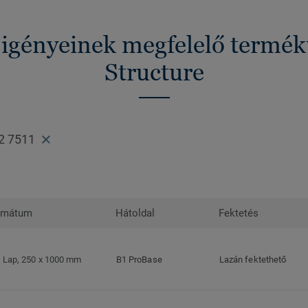
 igényeinek megfelelő termé
Structure
2 7511
rmátum
Hátoldal
Fektetés
Lap, 250 x 1000 mm
B1 ProBase
Lazán fektethető