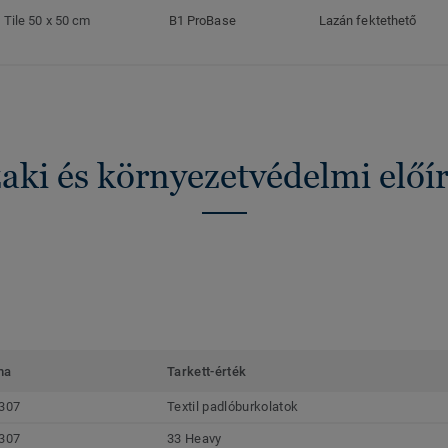
Tile 50 x 50 cm
B1 ProBase
Lazán fektethető
ki és környezetvédelmi előí
ma
Tarkett-érték
307
Textil padlóburkolatok
307
33 Heavy