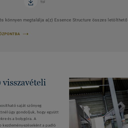
TIF
s könnyen megtalálja a(z) Essence Structure összes letölthe
KÖZPONTBA
visszavételi
osítható saját szőnyeg
tnél úgy gondoljuk, hogy együtt
kre és a bolygóra. A
bb kezdeményezéseként a padló