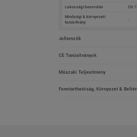
Lakossági besorolás
EN 1
Minőségi & környezeti
-
tanúsítvány
Jellemzők
CE Tanúsítványok
Műszaki Teljesítmény
Fenntarthatóság, Környezet & Belté