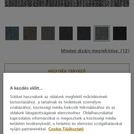
Minden dizájn megtekitése. (12)
HELYISÉG TERVEZŐ
A kezdés előtt...
Modulszőnyegek
Grain - Grain B867 9506
Sütiket használunk az oldalunk megfelelő működésének
biztosításához, a tartalmak és hirdetések személyre
szabásához, közösségi média funkciók felkínálásához és az
oldalunk látogatottságának elemzéséhez. Oldalhasználattal
kapcsolatos információkat is megosztunk a közösségi média
A DESSO Grain az organikus magas/alacsony szál
területén tevékenykedő, a hirdetési és elemzési szolgáltatásokat
nyújtó partnereinkkel.
Cookie Tájékoztató
struktúrájával finoman mozgásba hozza a teret, és a