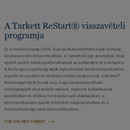
A Tarkett ReStart® visszavételi
programja
Ez a modulszőnyeg 100% -ban újrahasznosítható saját szőnyeg
újrahasznosító központunkban. A Tarkettnél úgy gondoljuk, hogy
együtt pozitív hatást gyakorolhatunk az emberekre és a bolygóra.
A körforgásos gazdaság egyik legfontosabb kezdeményezéseként
a padló visszavételi és újrahasznosítási programunk, a ReStart®
lehetőséget kínál Önnek arra, hogy újrahasznosítható
szőnyeglapjait visszaküldje nekünk. Segítünk hulladékának
kezelésében és értékes forrásokká való alakításában, a
Környezettudatos épület minősítés megszerzésében és a
fenntarthatósági célok előmozdításában.
TUDJON MEG TÖBBET