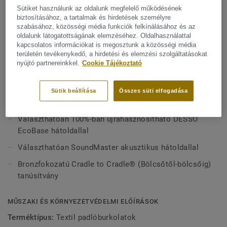
a tartósság tekintetében is kiemelkedik. Ez a klasszikus,
Sütiket használunk az oldalunk megfelelő működésének
egyszerű szőnyeglap stílusosan figyelemfelkeltő dizájnt
biztosításához, a tartalmak és hirdetések személyre
szabásához, közösségi média funkciók felkínálásához és az
Mutasson többet
kínál, 39-féle feltűnő és modern színárnyalatot kínálva az
oldalunk látogatottságának elemzéséhez. Oldalhasználattal
antracit, a szürke és a bézs árnyalataitól a vibrálóbb
kapcsolatos információkat is megosztunk a közösségi média
színekig, mint pl. a piros, a narancssárga, a kék és a bíbor.
FŐBB JELLEMZŐK
területén tevékenykedő, a hirdetési és elemzési szolgáltatásokat
nyújtó partnereinkkel.
Cookie Tájékoztató
Végtelen lehetőségeket kínál az egyedi és fényes belső
Hollandiában készül
terek kialakításához.
39-féle feltűnő és modern színben kapható
Sütik beállítása
Összes süti elfogadása
Alapkivitelben DESSO ProBase hátoldallal
Választhatóan 100%-ban újrahasznosítható DESSO
EcoBase hátoldallal
Választhatóan SoundMaster akusztikus hátoldallal
Bronzfokozatú Cradle to Cradle® (Bölcsőtől-bölcsőig)
tanúsítvány
MŰSZAKI ÉS KÖRNYEZETVÉDELMI ELŐÍRÁSOK
Terméktípus:
Textil padlóburkolatok