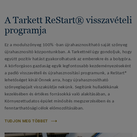
A Tarkett ReStart® visszavételi
programja
Ez a modulszőnyeg 100% -ban újrahasznosítható saját szőnyeg
újrahasznosító központunkban. A Tarkettnél úgy gondoljuk, hogy
együtt pozitív hatást gyakorolhatunk az emberekre és a bolygóra.
A körforgásos gazdaság egyik legfontosabb kezdeményezéseként
a padló visszavételi és újrahasznosítási programunk, a ReStart®
lehetőséget kínál Önnek arra, hogy újrahasznosítható
szőnyeglapjait visszaküldje nekünk. Segítünk hulladékának
kezelésében és értékes forrásokká való alakításában, a
Környezettudatos épület minősítés megszerzésében és a
fenntarthatósági célok előmozdításában.
TUDJON MEG TÖBBET