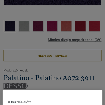
Minden dizájn megtekitése. (39)
HELYISÉG TERVEZŐ
Modulszőnyegek
Palatino - Palatino A072 3911
A pompás, csavart, nyírt szálú, tökéletes luxust és
A kezdés előtt...
eleganciát tükröző DESSO Palatino kollekció a minőség és