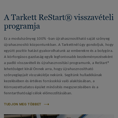
A Tarkett ReStart® visszavételi
programja
Ez a modulszőnyeg 100% -ban újrahasznosítható saját szőnyeg
újrahasznosító központunkban. A Tarkettnél úgy gondoljuk, hogy
együtt pozitív hatást gyakorolhatunk az emberekre és a bolygóra.
A körforgásos gazdaság egyik legfontosabb kezdeményezéseként
a padló visszavételi és újrahasznosítási programunk, a ReStart®
lehetőséget kínál Önnek arra, hogy újrahasznosítható
szőnyeglapjait visszaküldje nekünk. Segítünk hulladékának
kezelésében és értékes forrásokká való alakításában, a
Környezettudatos épület minősítés megszerzésében és a
fenntarthatósági célok előmozdításában.
TUDJON MEG TÖBBET