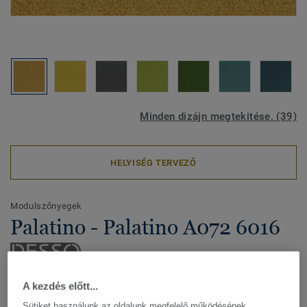
Minden dizájn megtekitése. (39)
HELYISÉG TERVEZŐ
Modulszőnyegek
Palatino - Palatino A072 6016
A pompás, csavart, nyírt szálú, tökéletes luxust és
A kezdés előtt...
eleganciát tükröző DESSO Palatino kollekció a minőség és
Sütiket használunk az oldalunk megfelelő működésének