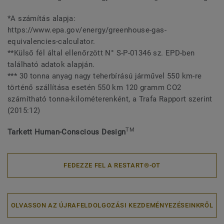
*A számítás alapja:
https://www.epa.gov/energy/greenhouse-gas-
equivalencies-calculator.
**Külső fél által ellenőrzött N° S-P-01346 sz. EPD-ben
található adatok alapján.
*** 30 tonna anyag nagy teherbírású járművel 550 km-re
történő szállítása esetén 550 km 120 gramm CO2
számítható tonna-kilométerenként, a Trafa Rapport szerint
(2015:12)
TM
Tarkett Human-Conscious Design
FEDEZZE FEL A RESTART®-OT
OLVASSON AZ ÚJRAFELDOLGOZÁSI KEZDEMÉNYEZÉSEINKRŐL