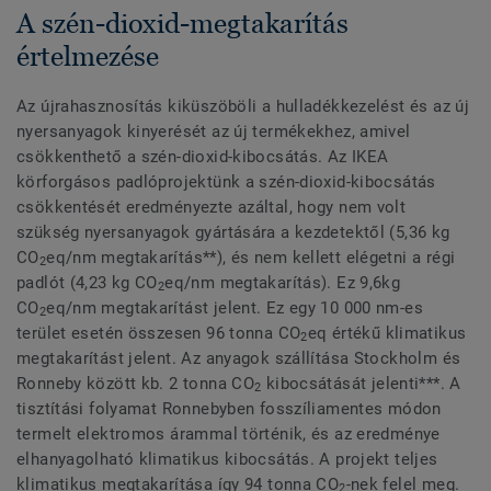
A szén-dioxid-megtakarítás
értelmezése
Az újrahasznosítás kiküszöböli a hulladékkezelést és az új
nyersanyagok kinyerését az új termékekhez, amivel
csökkenthető a szén-dioxid-kibocsátás. Az IKEA
körforgásos padlóprojektünk a szén-dioxid-kibocsátás
csökkentését eredményezte azáltal, hogy nem volt
szükség nyersanyagok gyártására a kezdetektől (
5,36 kg
CO
eq/nm megtakarítás**), és nem kellett elégetni a régi
2
padlót (4,23 kg CO
eq/nm megtakarítás). Ez 9,6kg
2
CO
eq/nm megtakarítást jelent. Ez egy 10 000 nm-es
2
terület esetén összesen 96 tonna CO
eq értékű klimatikus
2
megtakarítást jelent. Az anyagok szállítása Stockholm és
Ronneby között kb. 2 tonna CO
kibocsátását jelenti***. A
2
tisztítási folyamat Ronnebyben fosszíliamentes módon
termelt elektromos árammal történik, és az eredménye
elhanyagolható klimatikus kibocsátás. A projekt teljes
klimatikus megtakarítása így 94 tonna CO
-nek felel meg.
2