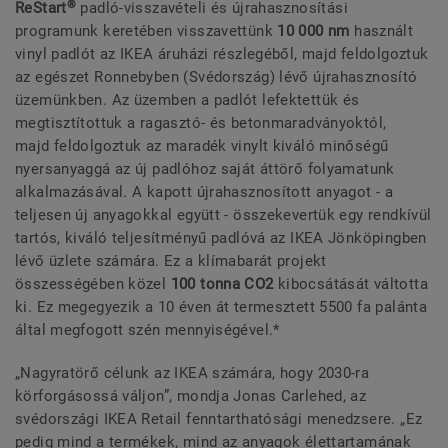
®
ReStart
padló-visszavételi és újrahasznosítási
programunk keretében visszavettünk
10 000 nm
használt
vinyl padlót az IKEA áruházi részlegéből, majd feldolgoztuk
az egészet Ronnebyben (Svédország) lévő újrahasznosító
üzemünkben. Az üzemben a padlót lefektettük és
megtisztítottuk a ragasztó- és betonmaradványoktól,
majd feldolgoztuk az maradék vinylt kiváló minőségű
nyersanyaggá az új padlóhoz saját áttörő folyamatunk
alkalmazásával. A kapott újrahasznosított anyagot - a
teljesen új anyagokkal együtt - összekevertük egy rendkívül
tartós, kiváló teljesítményű padlóvá az IKEA Jönköpingben
lévő üzlete számára. Ez a klímabarát projekt
összességében közel
100 tonna CO
2
kibocsátását váltotta
ki. Ez megegyezik a 10 éven át termesztett 5500 fa palánta
által megfogott szén mennyiségével.*
„Nagyratörő célunk az IKEA számára, hogy 2030-ra
körforgásossá váljon”, mondja Jonas Carlehed, az
svédországi IKEA Retail fenntarthatósági menedzsere. „Ez
pedig mind a termékek, mind az anyagok élettartamának