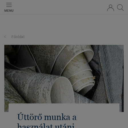
MENU
Főoldal
Úttörő munka a
használat utáni