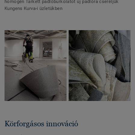
homogén Tarkett padlóburkolatot új padlóra cseréljük
Kungens Kurva-i üzletükben
Körforgásos innováció