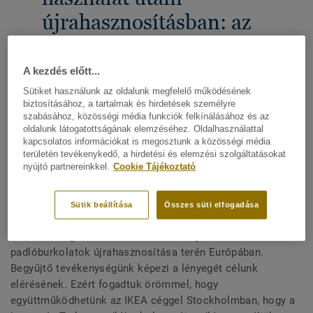
újrahasznosításban: az
IKEA-történet
A kezdés előtt...
MEGOSZTÁS
Sütiket használunk az oldalunk megfelelő működésének
biztosításához, a tartalmak és hirdetések személyre
szabásához, közösségi média funkciók felkínálásához és az
oldalunk látogatottságának elemzéséhez. Oldalhasználattal
Ma a viszonteladók és a vállalkozók világszerte keresik a
kapcsolatos információkat is megosztunk a közösségi média
területén tevékenykedő, a hirdetési és elemzési szolgáltatásokat
fenntartható padlómegoldásokat, hogy elősegítsék az
nyújtó partnereinkkel.
Cookie Tájékoztató
alacsonyabb szén-dioxid-kibocsátást, csökkentsék a
hulladék mennyiséget és fenntartható építési törekvéseket
dolgozzanak ki. A klímaváltozás elleni hosszan tartó
Sütik beállítása
Összes süti elfogadása
harcunkkal és a körforgásos gazdaság iránti folyamatos
elhivatottságunkkal úttörő munkát végzünk a használt
padlóburkolatok újrahasznosítása terén Európában.
Begyűjtő tevékenységünk képezi a lényegét célunk
elérésének. Ezért fogadtuk örömmel, hogy
együttműködhetünk az IKEA céggel Stockholmban, hogy a