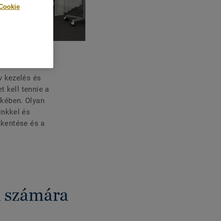
Cookie
ív kezelés és
t kell tennie a
ekében. Olyan
inkkel és
kkentése és a
k számára