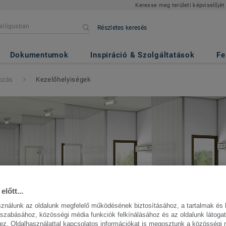
Keresse meg területi képviselőjét
Részletes keresés
Dokumentumok
Inspiráció & Szolgáltatások
Fe
ozás
Kezelőhelyiségek
előtt...
sználunk az oldalunk megfelelő működésének biztosításához, a tartalmak és 
szabásához, közösségi média funkciók felkínálásához és az oldalunk látoga
z. Oldalhasználattal kapcsolatos információkat is megosztunk a közösségi