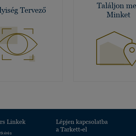
Találjon m
lyiség Tervező
Minket
rs Linkek
Lépjen kapcsolatba
a Tarkett-el
atkérés