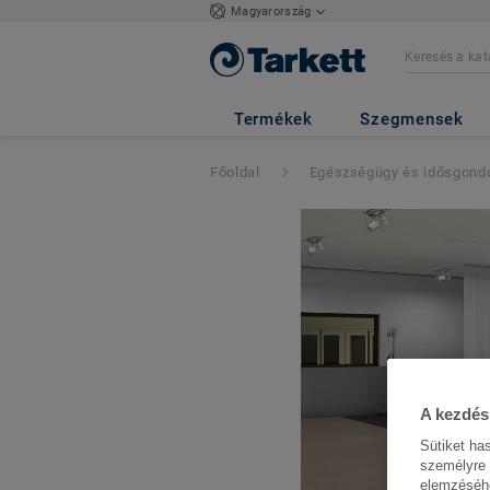
Magyarország
Termékek
Szegmensek
Főoldal
Egészségügy és idősgond
A kezdés 
Sütiket ha
személyre 
elemzéséhe