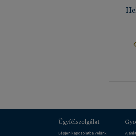
He
Ügyfélszolgálat
Gyo
Lépjen kapcsolatba velünk
Ajánl