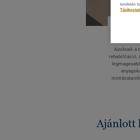
területén t
Tájékozta
Azoknak a te
rehabilitáció,
legmagasabb 
anyagoka
mintázataink
Ajánlott