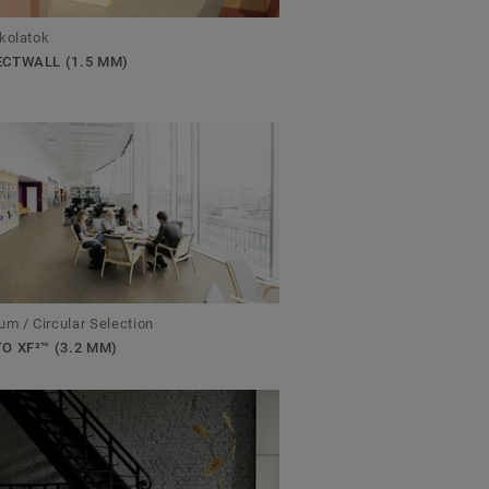
kolatok
CTWALL (1.5 MM)
um / Circular Selection
O XF²™ (3.2 MM)