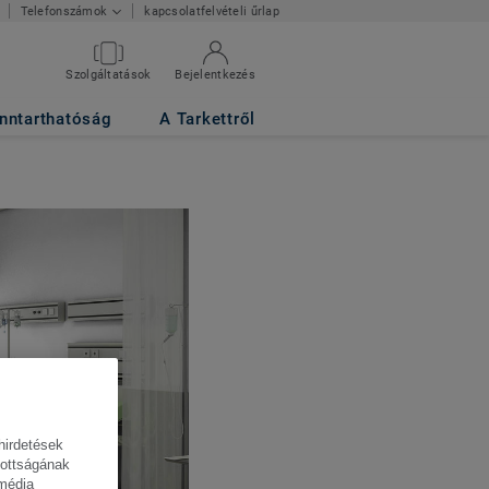
kapcsolatfelvételi űrlap
Telefonszámok
Szolgáltatások
Bejelentkezés
nntarthatóság
A Tarkettről
hirdetések
tottságának
 média