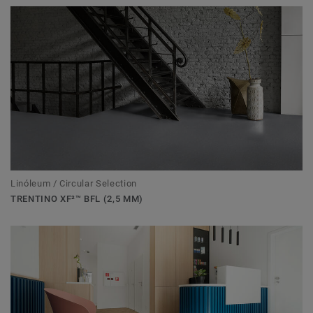
Linóleum / Circular Selection
TRENTINO XF²™ BFL (2,5 MM)