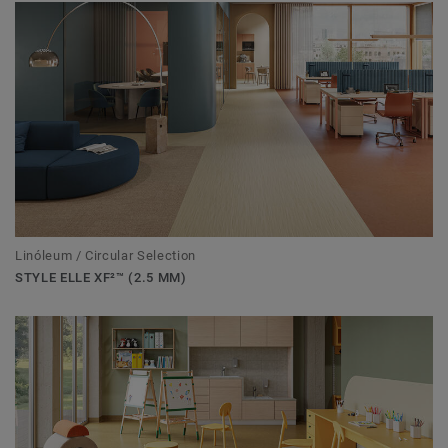
Linóleum / Circular Selection
STYLE ELLE XF²™ (2.5 MM)