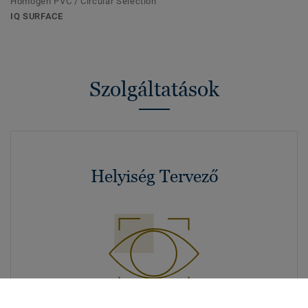
Homogén PVC / Circular Selection
IQ SURFACE
Szolgáltatások
Helyiség Tervező