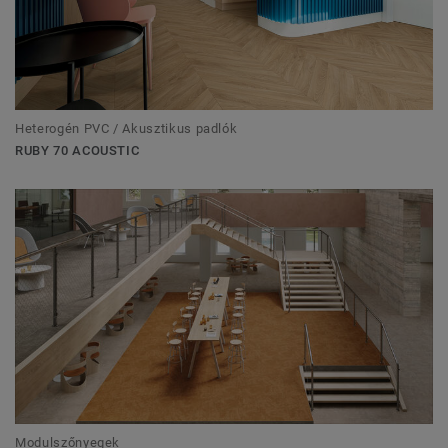
Heterogén PVC / Akusztikus padlók
RUBY 70 ACOUSTIC
Modulszőnyegek