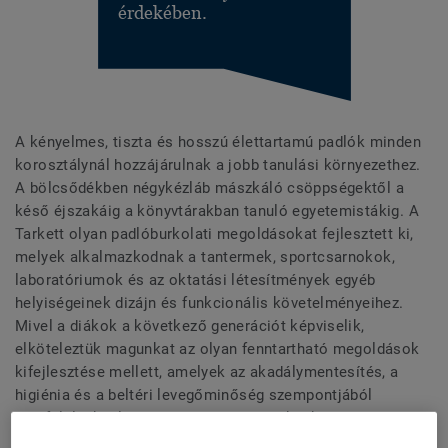
érdekében.
A kényelmes, tiszta és hosszú élettartamú padlók minden
korosztálynál hozzájárulnak a jobb tanulási környezethez.
A bölcsődékben négykézláb mászkáló csöppségektől a
késő éjszakáig a könyvtárakban tanuló egyetemistákig. A
Tarkett olyan padlóburkolati megoldásokat fejlesztett ki,
melyek alkalmazkodnak a tantermek, sportcsarnokok,
laboratóriumok és az oktatási létesítmények egyéb
helyiségeinek dizájn és funkcionális követelményeihez.
Mivel a diákok a következő generációt képviselik,
elköteleztük magunkat az olyan fenntartható megoldások
kifejlesztése mellett, amelyek az akadálymentesítés, a
higiénia és a beltéri levegőminőség szempontjából
megfelelnek a legszigorúbb szabványoknak.