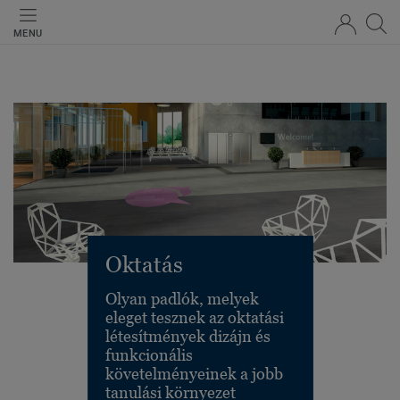
MENU
Oktatás
Olyan padlók, melyek
eleget tesznek az oktatási
létesítmények dizájn és
funkcionális
követelményeinek a jobb
tanulási környezet