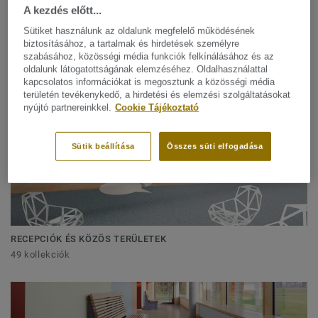
A kezdés előtt...
Sütiket használunk az oldalunk megfelelő működésének
biztosításához, a tartalmak és hirdetések személyre
Megoldás minden helyre
szabásához, közösségi média funkciók felkínálásához és az
oldalunk látogatottságának elemzéséhez. Oldalhasználattal
kapcsolatos információkat is megosztunk a közösségi média
területén tevékenykedő, a hirdetési és elemzési szolgáltatásokat
nyújtó partnereinkkel.
Cookie Tájékoztató
Sütik beállítása
Összes süti elfogadása
RECEPCIÓK ÉS KÖZÖS TERÜLETEK
49 kollekciók