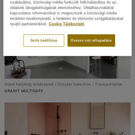
szabásához, közösségi média funkciók felkínálásához és az
oldalunk látogatottságának elemzéséhez. Oldalhasználattal
kapcsolatos információkat is megosztunk a közösségi média
területén tevékenykedő, a hirdetési és elemzési szolgáltatásokat
nyújtó partnereinkkel.
Cookie Tájékoztató
Sütik beállítása
Összes süti elfogadása
Vizes helyiség rendszerek / Circular Selection / Transportation
GRANIT MULTISAFE