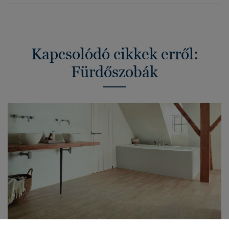
Kapcsolódó cikkek erről:
Fürdőszobák