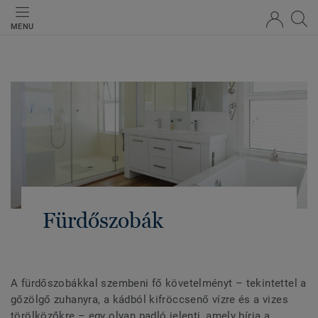
MENU
Fürdőszobák
A fürdőszobákkal szembeni fő követelményt – tekintettel a
gőzölgő zuhanyra, a kádból kifröccsenő vízre és a vizes
törölközőkre – egy olyan padló jelenti, amely bírja a