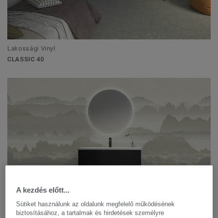
Lakossági Vinyl
CLASSIC 40
A kezdés előtt...
Vizes helyiség rendszerek / Falburkolatok
Sütiket használunk az oldalunk megfelelő működésének
AQUARELLE WALL HFS
biztosításához, a tartalmak és hirdetések személyre